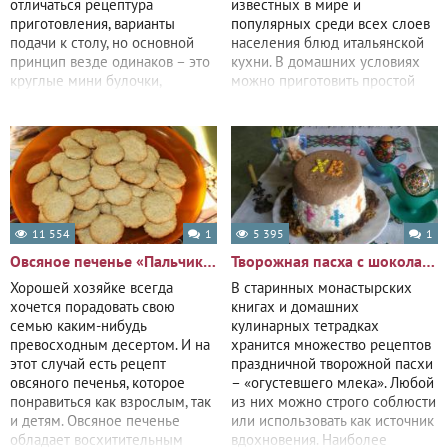
отличаться рецептура
известных в мире и
приготовления, варианты
популярных среди всех слоев
подачи к столу, но основной
населения блюд итальянской
принцип везде одинаков – это
кухни. В домашних условиях
круглые мини булочки,
можно приготовить простой
пожаренные во фритюре.
вариант этого
11 554
1
5 395
1
Овсяное печенье «Пальчики оближешь»
Творожная пасха с шоколадным верхом
Хорошей хозяйке всегда
В старинных монастырских
хочется порадовать свою
книгах и домашних
семью каким-нибудь
кулинарных тетрадках
превосходным десертом. И на
хранится множество рецептов
этот случай есть рецепт
праздничной творожной пасхи
овсяного печенья, которое
– «огустевшего млека». Любой
понравиться как взрослым, так
из них можно строго соблюсти
и детям. Овсяное печенье
или использовать как источник
обладает восхитительным
вдохновения. Наиболее