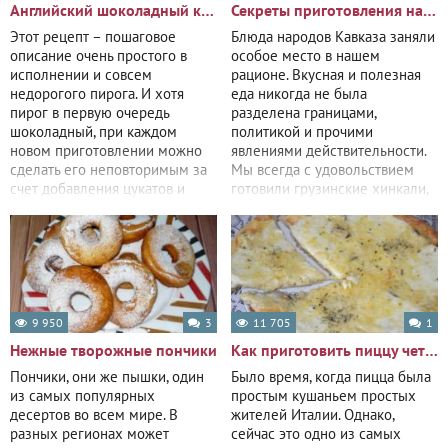
Английский шоколадный кекс
Секреты приготовления настоящих чебуреков
Этот рецепт – пошаговое
Блюда народов Кавказа заняли
описание очень простого в
особое место в нашем
исполнении и совсем
рационе. Вкусная и полезная
недорогого пирога. И хотя
еда никогда не была
пирог в первую очередь
разделена границами,
шоколадный, при каждом
политикой и прочими
новом приготовлении можно
явлениями действительности.
сделать его неповторимым за
Мы всегда с удовольствием
счет добавления цукатов и
готовили грузинские хинкали,
орешков, изюма и кураги,
азербайджанский шах-плов
9 950
3
11 705
1
Нежные творожные пончики
Как приготовить пиццу четыре сыра
Пончики, они же пышки, один
Было время, когда пицца была
из самых популярных
простым кушаньем простых
десертов во всем мире. В
жителей Италии. Однако,
разных регионах может
сейчас это одно из самых