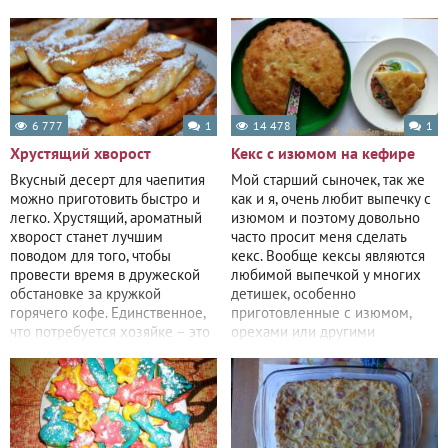
вкусом, а также содержит
простая версия не
6 777
1
14 478
1
Хрустящий хворост
Кекс с изюмом на кефире
Вкусный десерт для чаепития
Мой старший сыночек, так же
можно приготовить быстро и
как и я, очень любит выпечку с
легко. Хрустящий, ароматный
изюмом и поэтому довольно
хворост станет лучшим
часто просит меня сделать
поводом для того, чтобы
кекс. Вообще кексы являются
провести время в дружеской
любимой выпечкой у многих
обстановке за кружкой
детишек, особенно
горячего кофе. Единственное,
приготовленные с изюмом,
что потребуется хозяйке – это
орехами или другими
замесить
вкусностями. А