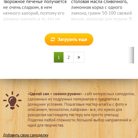
Творожное печенье получается
столовая масла сливочного,
не очень сладким, в нем
лимонная корка с одного
немного калорий, поэтому его
лимона, грамм 50-100 свежей
должны оценить и те, кто не
вишни, шоколад для подачи. В
привык
Загрузить еще
1
2
«
Сделай сам – своими руками
» - сайт интересных самоделок,
сделанных из подручных материалов и предметов в
домашних условиях. Пошаговые мастер-классы с фото и
описанием, технологии, лайфхаки - все, что нужно для
рукоделия настоящему мастеру или просто умельцу.
Поделки любой сложности, большой выбор направлений и
идей для творчества.
Добавить свою самоделку