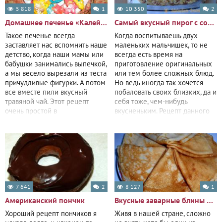
5 818
1
10 350
2
Домашнее печенье «Калейдоскоп»
Самый вкусный пирог с сосисками и сыром
Такое печенье всегда
Когда воспитываешь двух
заставляет нас вспомнить наше
маленьких мальчишек, то не
детство, когда наши мамы или
всегда есть время на
бабушки занимались выпечкой,
приготовление оригинальных
а мы весело вырезали из теста
или тем более сложных блюд.
причудливые фигурки. А потом
Но ведь иногда так хочется
все вместе пили вкусный
побаловать своих близких, да и
травяной чай. Этот рецепт
себя тоже, чем-нибудь
очень простой в
вкусненьким. Рецепт данного
приготовлении,
пирога мне
7 641
2
8 127
1
Американский пончик
Вкусные заварные блины на кефире
Хороший рецепт пончиков я
Живя в нашей стране, сложно