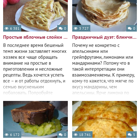
6 381
0
3 727
0
Простые яблочные слойки из готового теста
Праздничный дуэт: блинчики с цитрусовым эскортом
В последнее время бешеный
Почему не конкретно с
темп жизни заставляет многих
апельсинами или
хозяек все чаще обращать
грейпфрутами, лимонами или
внимание на простые в
мандаринами? Потому что в
приготовлении и несложные
такой интерпретации они
рецепты. Ведь хочется успеть
взаимозаменяемы. К примеру,
все – и от работы отдохнуть, и
кому-то кажется, что мягче по
семью вкусненьким
вкусу мандарины, чем
побаловать. Попробуйте
апельсины. Ярче лимона по
воспользоваться
вкусу лайм. С особой
6 172
0
18 741
5