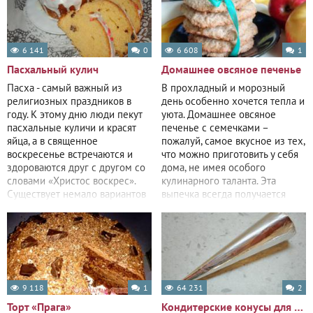
6 141
0
6 608
1
Пасхальный кулич
Домашнее овсяное печенье
Пасха - самый важный из
В прохладный и морозный
религиозных праздников в
день особенно хочется тепла и
году. К этому дню люди пекут
уюта. Домашнее овсяное
пасхальные куличи и красят
печенье с семечками –
яйца, а в священное
пожалуй, самое вкусное из тех,
воскресенье встречаются и
что можно приготовить у себя
здороваются друг с другом со
дома, не имея особого
словами «Христос воскрес».
кулинарного таланта. Эта
Существует немало вариантов
выпечка всегда получается
изготовления
вкусной,
9 118
1
64 231
2
Торт «Прага»
Кондитерские конусы для выпечки