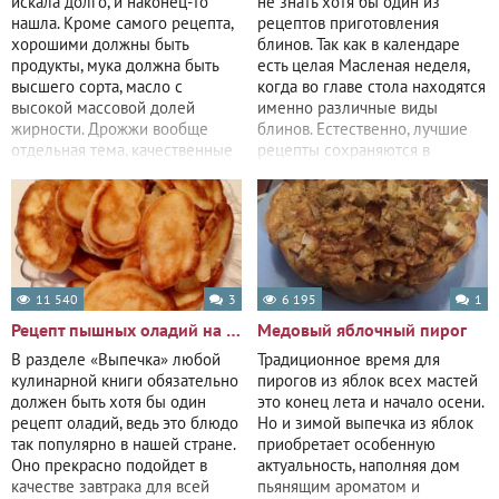
искала долго, и наконец-то
не знать хотя бы один из
нашла. Кроме самого рецепта,
рецептов приготовления
хорошими должны быть
блинов. Так как в календаре
продукты, мука должна быть
есть целая Масленая неделя,
высшего сорта, масло с
когда во главе стола находятся
высокой массовой долей
именно различные виды
жирности. Дрожжи вообще
блинов. Естественно, лучшие
отдельная тема, качественные
рецепты сохраняются в
дрожжи залог
семейных
11 540
3
6 195
1
Рецепт пышных оладий на кефире
Медовый яблочный пирог
В разделе «Выпечка» любой
Традиционное время для
кулинарной книги обязательно
пирогов из яблок всех мастей
должен быть хотя бы один
это конец лета и начало осени.
рецепт оладий, ведь это блюдо
Но и зимой выпечка из яблок
так популярно в нашей стране.
приобретает особенную
Оно прекрасно подойдет в
актуальность, наполняя дом
качестве завтрака для всей
пьянящим ароматом и