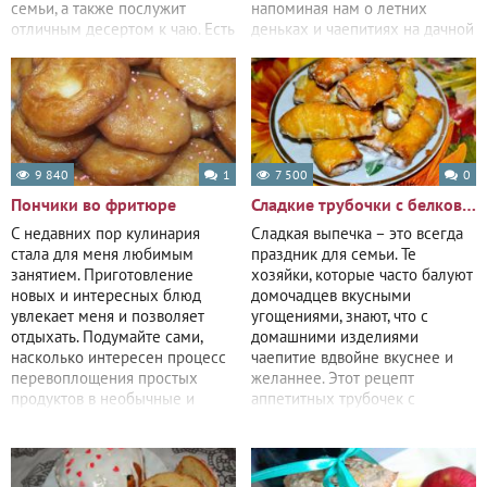
семьи, а также послужит
напоминая нам о летних
отличным десертом к чаю. Есть
деньках и чаепитиях на дачной
их
веранде. В этом
9 840
1
7 500
0
Пончики во фритюре
Сладкие трубочки с белково-сахарным кремом
С недавних пор кулинария
Сладкая выпечка – это всегда
стала для меня любимым
праздник для семьи. Те
занятием. Приготовление
хозяйки, которые часто балуют
новых и интересных блюд
домочадцев вкусными
увлекает меня и позволяет
угощениями, знают, что с
отдыхать. Подумайте сами,
домашними изделиями
насколько интересен процесс
чаепитие вдвойне вкуснее и
перевоплощения простых
желаннее. Этот рецепт
продуктов в необычные и
аппетитных трубочек с
вкусные блюда. Когда в
нежным кремом удивит всех
за