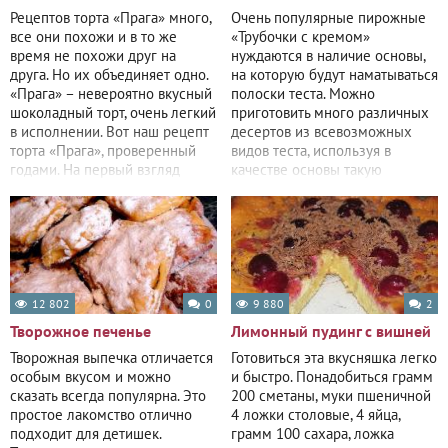
Рецептов торта «Прага» много,
Очень популярные пирожные
все они похожи и в то же
«Трубочки с кремом»
время не похожи друг на
нуждаются в наличие основы,
друга. Но их объединяет одно.
на которую будут наматываться
«Прага» – невероятно вкусный
полоски теста. Можно
шоколадный торт, очень легкий
приготовить много различных
в исполнении. Вот наш рецепт
десертов из всевозможных
торта «Прага», проверенный
видов теста, используя в
годами. На первый взгляд
качестве основы такую
конусную форму.
12 802
0
9 880
2
Творожное печенье
Лимонный пудинг с вишней
Творожная выпечка отличается
Готовиться эта вкусняшка легко
особым вкусом и можно
и быстро. Понадобиться грамм
сказать всегда популярна. Это
200 сметаны, муки пшеничной
простое лакомство отлично
4 ложки столовые, 4 яйца,
подходит для детишек.
грамм 100 сахара, ложка