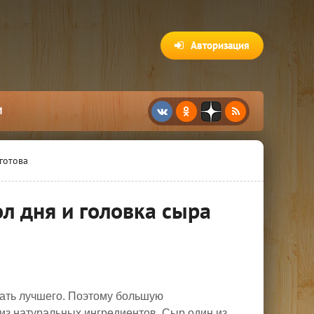
Авторизация
И
готова
л дня и головка сыра
лать лучшего. Поэтому большую
из натуральных ингредиентов. Сыр один из