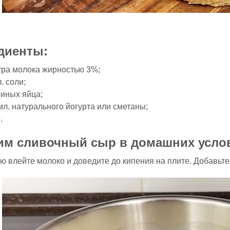
диенты:
тра молока жирностью 3%;
л. соли;
риных яйца;
мл. натурального йогурта или сметаны;
.
им сливочный сыр в домашних усло
ю влейте молоко и доведите до кипения на плите. Добавьте