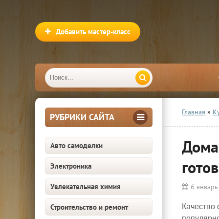
Добавить мастер-класс
Главная
»
К
РУБРИКИ САЙТА
Дома
Авто самоделки
готов
Электроника
Увлекательная химия
6 январь
Строительство и ремонт
Качество 
популярно