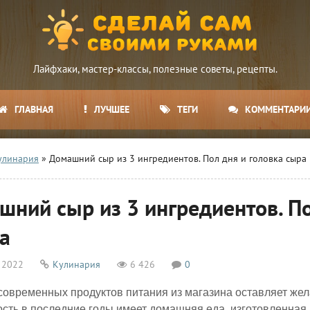
Лайфхаки, мастер-классы, полезные советы, рецепты.
ГЛАВНАЯ
ЛУЧШЕЕ
ТЕГИ
КОММЕНТАРИ
улинария
» Домашний сыр из 3 ингредиентов. Пол дня и головка сыра 
шний сыр из 3 ингредиентов. По
а
 2022
Кулинария
6 426
0
современных продуктов питания из магазина оставляет же
сть в последние годы имеет домашняя еда, изготовленная 