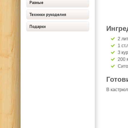
Разные
Техники рукоделия
Подарки
Ингре
2 ли
1 ст.
3 ку
200 
Сито
Готов
В кастрюл