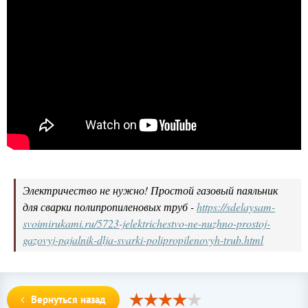
Электричество не нужно! Простой газовый паяльник
для сварки полипропиленовых труб -
https://sdelaysam-
svoimirukami.ru/5723-jelektrichestvo-ne-nuzhno-prostoj-
gazovyj-pajalnik-dlja-svarki-polipropilenovyh-trub.html
Вернуться назад