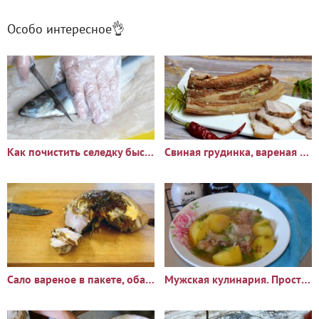
Особо интересное👌
Как почистить селедку быстро и без костей
Свиная грудинка, вареная в луковой шелухе - аппетитный вид,
Сало вареное в пакете, обалденный рецепт
Мужская кулинария. Простая шурпа на скорую руку