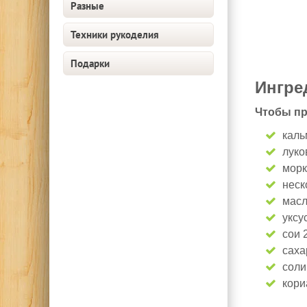
Разные
Техники рукоделия
Подарки
Ингре
Чтобы пр
каль
луко
морк
неск
масл
уксу
сои 2
саха
соли
кори