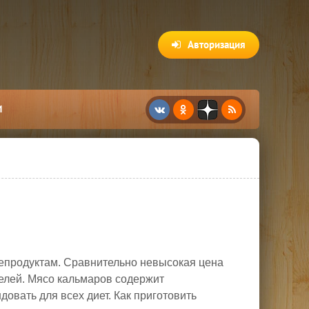
Авторизация
И
епродуктам. Сравнительно невысокая цена
телей. Мясо кальмаров содержит
овать для всех диет. Как приготовить