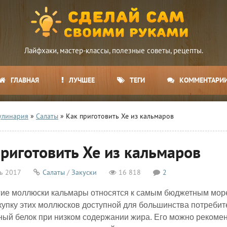
Лайфхаки, мастер-классы, полезные советы, рецепты.
ГЛАВНАЯ
ЛУЧШЕЕ
ТЕГИ
КОММЕНТАРИ
улинария
»
Салаты
» Как приготовить Хе из кальмаров
приготовить Хе из кальмаров
ь 2017
Салаты
/
Закуски
16 818
2
гие моллюски кальмары относятся к самым бюджетным мор
купку этих моллюсков доступной для большинства потреби
ый белок при низком содержании жира. Его можно рекоменд