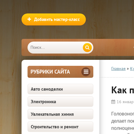
Добавить мастер-класс
Главная
»
К
РУБРИКИ САЙТА
Как 
Авто самоделки
Электроника
16 январ
Увлекательная химия
Головоно
делает по
Строительство и ремонт
полноценн