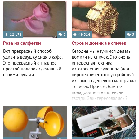
22 171
0
49 324
5
Роза из салфетки
Строим домик из спичек
Вот прекрасный способ
Сегодня мы научимся делать
удивить девушку сидя в кафе.
домики из спичек. Это очень
Это прекрасный а главное
интересная техника
простой подарок сделанный
изготовления сувенира (или
своими руками . . .
пиротехнического устройства)
из самого дешевого материала
- спичек. Причем, Вам не
понадобиться ни клей, ни
гвозди. Заинтересовались ?
Тогда