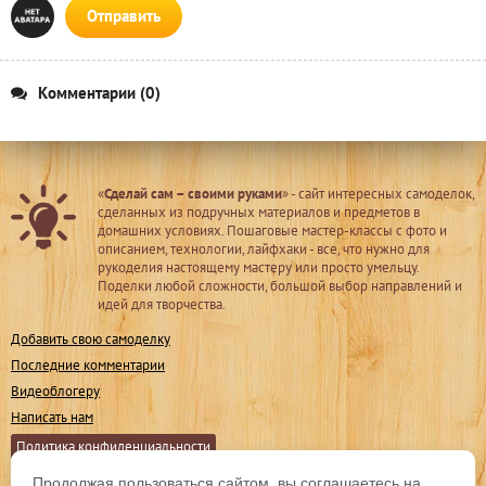
Отправить
Комментарии (0)
«
Сделай сам – своими руками
» - сайт интересных самоделок,
сделанных из подручных материалов и предметов в
домашних условиях. Пошаговые мастер-классы с фото и
описанием, технологии, лайфхаки - все, что нужно для
рукоделия настоящему мастеру или просто умельцу.
Поделки любой сложности, большой выбор направлений и
идей для творчества.
Добавить свою самоделку
Последние комментарии
Видеоблогеру
Написать нам
Политика конфиденциальности
Продолжая пользоваться сайтом, вы соглашаетесь на
Мы в соц. сетях