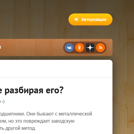
Авторизация
И
 разбирая его?
0
подшипники. Они бывают с металлической
ом, но это повреждает заводскую
ть другой метод.