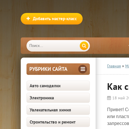
Добавить мастер-класс
Главная
»
М
РУБРИКИ САЙТА
Как 
Авто самоделки
Электроника
18 май 
Увлекательная химия
Привет! С
или пласт
Строительство и ремонт
запрессов