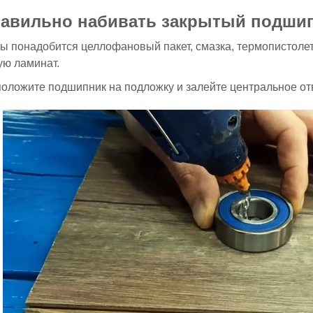
равильно набивать закрытый подшип
ы понадобится целлофановый пакет, смазка, термопистолет
ую ламинат.
оложите подшипник на подложку и залейте центральное от