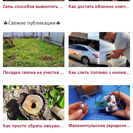
Семь способов вывинтить сломанный болт или шпильку
Как достать обломок ключа из замка
🔥Свежие публикации🔥
Посадка газона на участке с сорняками: опыт и результаты
Как слить топливо с иномарки через горловину бака
Фазоимпульсное зарядное устройство своими руками
Как просто убрать ненужный пень?🪵