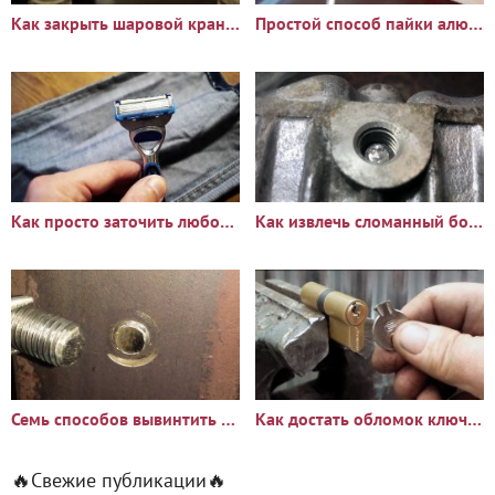
Как закрыть шаровой кран, если он заклинил
Простой способ пайки алюминия
Как просто заточить любой бритвенный станок
Как извлечь сломанный болт или шпильку из глубокого отверстия
Семь способов вывинтить сломанный болт или шпильку
Как достать обломок ключа из замка
🔥Свежие публикации🔥