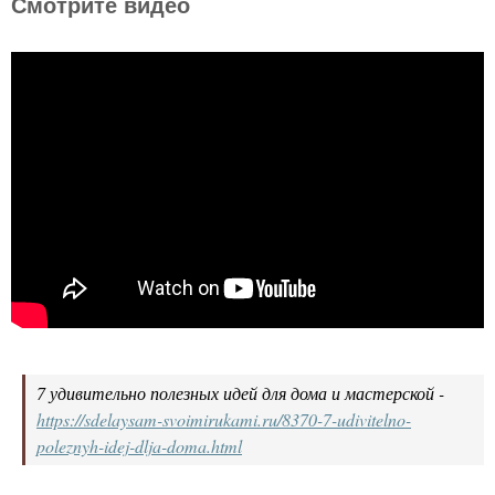
Смотрите видео
7 удивительно полезных идей для дома и мастерской -
https://sdelaysam-svoimirukami.ru/8370-7-udivitelno-
poleznyh-idej-dlja-doma.html