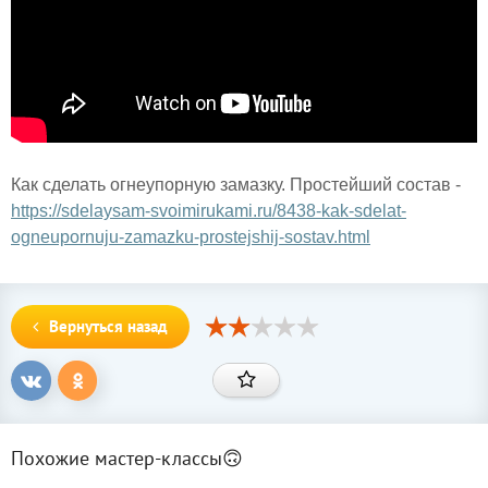
Как сделать огнеупорную замазку. Простейший состав -
https://sdelaysam-svoimirukami.ru/8438-kak-sdelat-
ogneupornuju-zamazku-prostejshij-sostav.html
Вернуться назад
Похожие мастер-классы🙃