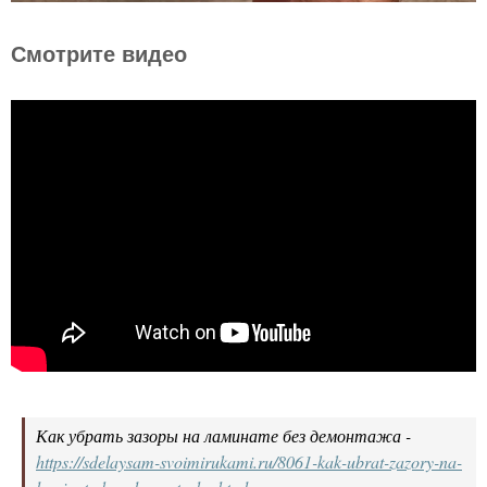
Смотрите видео
Как убрать зазоры на ламинате без демонтажа -
https://sdelaysam-svoimirukami.ru/8061-kak-ubrat-zazory-na-