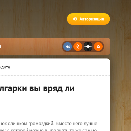
Авторизация
И
идите
лгарки вы вряд ли
ок слишком громоздкий. Вместо него лучше
ку, с которой можно выполнять те же самые