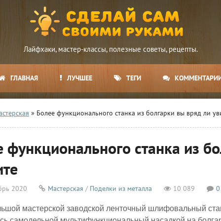
Лайфхаки, мастер-классы, полезные советы, рецепты.
ГЛАВНАЯ
ЛУЧШЕЕ
ТЕГИ
КОММЕНТАРИ
астерская
» Более функционального станка из болгарки вы вряд ли ув
е функционального станка из бо
ите
брь 2020
Мастерская
/
Поделки из металла
10 089
0
ьшой мастерской заводской ленточный шлифовальный стан
сь самодельной мультифункциональный насадкой на болгар