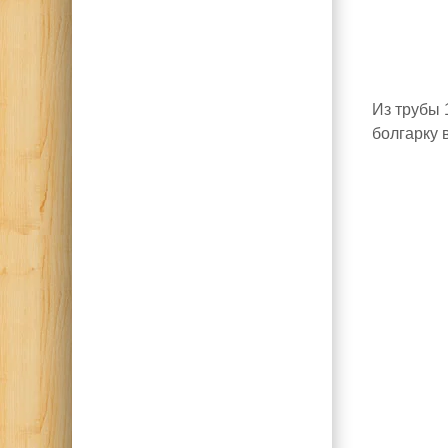
Из трубы 
болгарку 