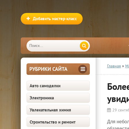
Добавить мастер-класс
Главная
»
М
РУБРИКИ САЙТА
Боле
Авто самоделки
увид
Электроника
Увлекательная химия
29 сентя
Строительство и ремонт
Для небол
обзавести