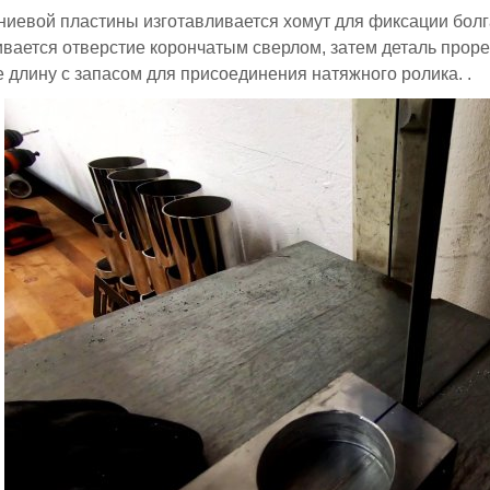
иевой пластины изготавливается хомут для фиксации болга
вается отверстие корончатым сверлом, затем деталь прор
е длину с запасом для присоединения натяжного ролика. .