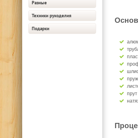
Разные
Техники рукоделия
Основ
Подарки
алюм
труб
плас
проф
шлиф
пруж
лист
прут
натя
Проце