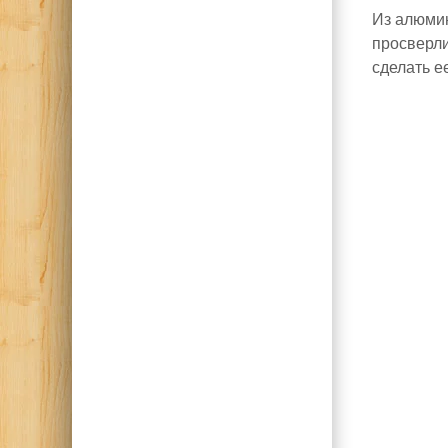
Из алюмин
просверли
сделать е