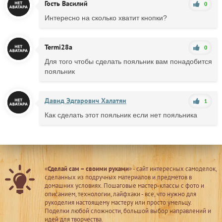
Гость Василий
0
Интересно на сколько хватит кнопки?
Termi28a
0
Для того чтобы сделать пояльник вам понадобится
пояльник
Давид Эдгарович Халатян
1
Как сделать этот пояльник если нет пояльника
«
Сделай сам – своими руками
» - сайт интересных самоделок,
сделанных из подручных материалов и предметов в
домашних условиях. Пошаговые мастер-классы с фото и
описанием, технологии, лайфхаки - все, что нужно для
рукоделия настоящему мастеру или просто умельцу.
Поделки любой сложности, большой выбор направлений и
идей для творчества.