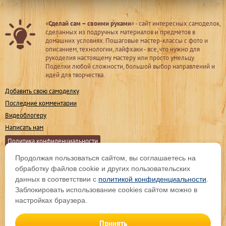
«
Сделай сам – своими руками
» - сайт интересных самоделок,
сделанных из подручных материалов и предметов в
домашних условиях. Пошаговые мастер-классы с фото и
описанием, технологии, лайфхаки - все, что нужно для
рукоделия настоящему мастеру или просто умельцу.
Поделки любой сложности, большой выбор направлений и
идей для творчества.
Добавить свою самоделку
Последние комментарии
Видеоблогеру
Написать нам
Политика конфиденциальности
Продолжая пользоваться сайтом, вы соглашаетесь на
Мы в соц. сетях
обработку файлов cookie и других пользовательских
данных в соответствии с
политикой конфиденциальности
.
Заблокировать использование cookies сайтом можно в
Подпишитесь на обновления
настройках браузера.
Принять