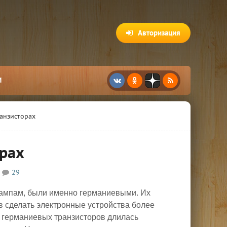
Авторизация
И
ранзисторах
орах
29
лампам, были именно германиевыми. Их
в сделать электронные устройства более
 германиевых транзисторов длилась