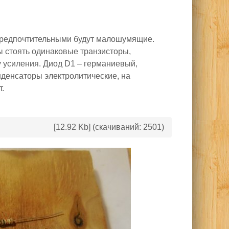
предпочтительными будут малошумящие.
ы стоять одинаковые транзисторы,
 усиления. Диод D1 – германиевый,
онденсаторы электролитические, на
.
[12.92 Kb] (cкачиваний: 2501)