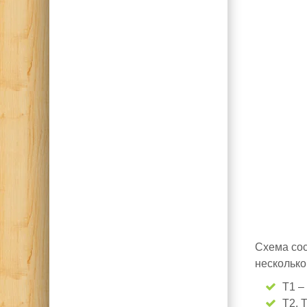
Схема сос
несколько
Т1 –
Т2, 