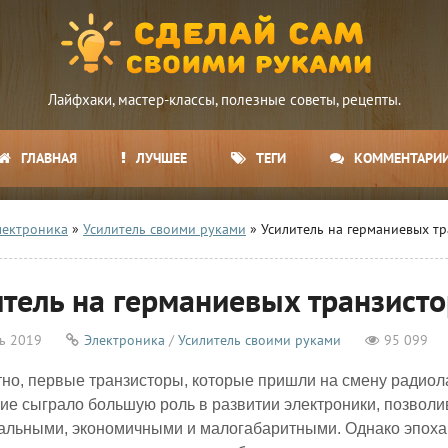
Лайфхаки, мастер-классы, полезные советы, рецепты.
ГЛАВНАЯ
ЛУЧШЕЕ
ТЕГИ
КОММЕНТАРИ
лектроника
»
Усилитель своими руками
» Усилитель на германиевых т
итель на германиевых транзист
ь 2019
Электроника
/
Усилитель своими руками
95 099
тно, первые транзисторы, которые пришли на смену радио
ие сыграло большую роль в развитии электроники, позволи
альными, экономичными и малогабаритными. Однако эпоха