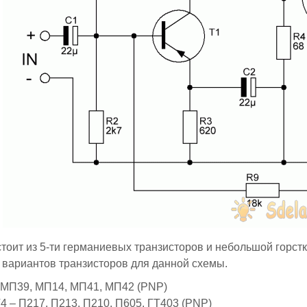
тоит из 5-ти германиевых транзисторов и небольшой горст
 вариантов транзисторов для данной схемы.
 МП39, МП14, МП41, МП42 (PNP)
Т4 – П217, П213, П210, П605, ГТ403 (PNP)