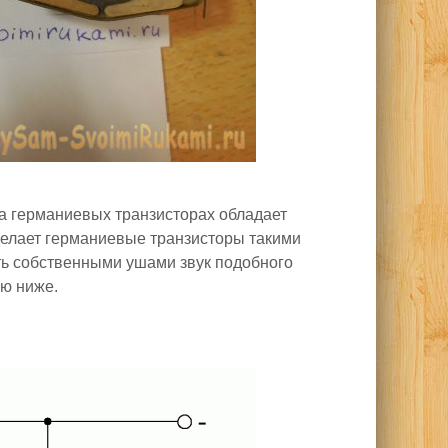
на германиевых транзисторах обладает
делает германиевые транзисторы такими
ь собственными ушами звук подобного
ую ниже.