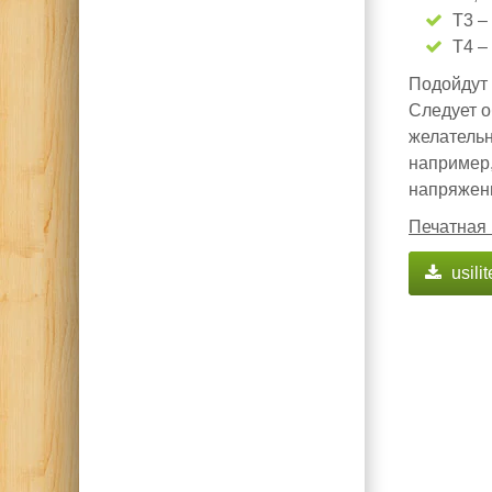
Т3 –
Т4 –
Подойдут 
Следует о
желательн
например,
напряжени
Печатная 
usili