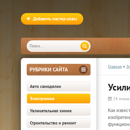
Добавить мастер-класс
Главная
»
Э
РУБРИКИ САЙТА
Усил
Авто самоделки
Электроника
28 январ
Увлекательная химия
Как извес
изобретен
Строительство и ремонт
функцион