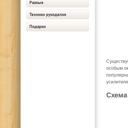
Разные
Техники рукоделия
Подарки
Существуе
особым ок
популярны
усилителя
Схема