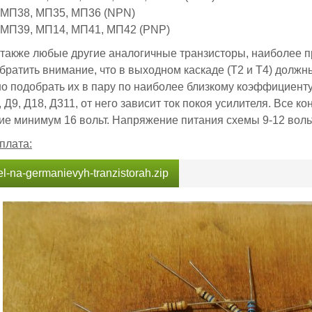
 МП38, МП35, МП36 (NPN)
 МП39, МП14, МП41, МП42 (PNP)
также любые другие аналогичные транзисторы, наиболее 
братить внимание, что в выходном каскаде (Т2 и Т4) должн
о подобрать их в пару по наиболее близкому коэффициенту
 Д9, Д18, Д311, от него зависит ток покоя усилителя. Все к
е минимум 16 вольт. Напряжение питания схемы 9-12 вольт
плата:
tel-na-germanievyh-tranzistorah.zip