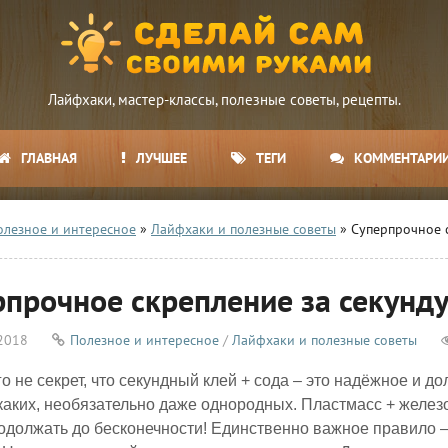
Лайфхаки, мастер-классы, полезные советы, рецепты.
ГЛАВНАЯ
ЛУЧШЕЕ
ТЕГИ
КОММЕНТАРИ
олезное и интересное
»
Лайфхаки и полезные советы
» Суперпрочное с
рпрочное скрепление за секунд
 2018
Полезное и интересное
/
Лайфхаки и полезные советы
го не секрет, что секундный клей + сода – это надёжное и 
аких, необязательно даже однородных. Пластмасс + железо
должать до бесконечности! Единственно важное правило –