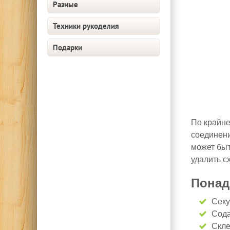
Разные
Техники рукоделия
Подарки
По крайне
соединени
может быт
удалить с
Понад
Секу
Сода
Скле