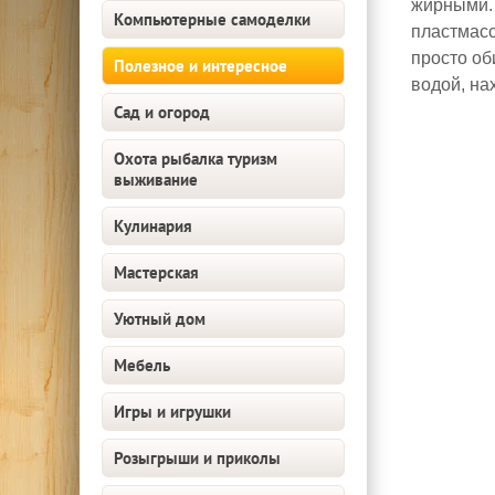
жирными. 
Компьютерные самоделки
пластмасс
просто об
Полезное и интересное
водой, на
Сад и огород
Охота рыбалка туризм
выживание
Кулинария
Мастерская
Уютный дом
Мебель
Игры и игрушки
Розыгрыши и приколы