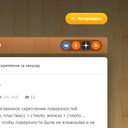
Авторизация
И
крепление за секунду
у
241 410
12
долговечное скрепление поверхностей.
, пластмасс + стекло, железо + стекло…
 чтобы поверхности были не влажными и не