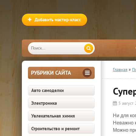
Добавить мастер-класс
Главная
»
П
РУБРИКИ САЙТА
Супе
Авто самоделки
Электроника
5 август
Увлекательная химия
Ни для ко
Неважно к
Строительство и ремонт
Можно про