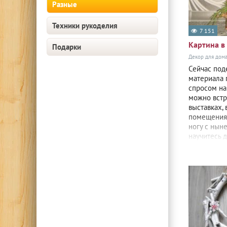
Разные
Техники рукоделия
7 151
Картина в
Подарки
Декор для дом
Сейчас под
материала 
спросом на
можно встре
выставках, 
помещениях
ногу с нын
научитесь 