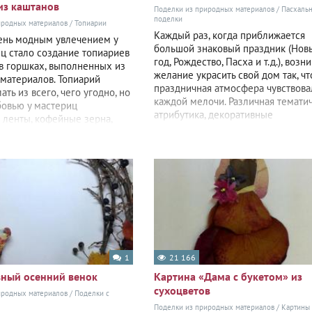
из каштанов
Поделки из природных материалов
/
Пасхаль
поделки
иродных материалов
/
Топиарии
Каждый раз, когда приближается
ень модным увлечением у
большой знаковый праздник (Нов
ц стало создание топиариев
год, Рождество, Пасха и т.д.), возн
 в горшках, выполненных из
желание украсить свой дом так, ч
материалов. Топиарий
праздничная атмосфера чувствова
ть из всего, чего угодно, но
каждой мелочи. Различная темати
овью у мастериц
атрибутика, декоративные
 ленты, кофейные зерна,
1
21 166
ный осенний венок
Картина «Дама с букетом» из
сухоцветов
иродных материалов
/
Поделки с
Поделки из природных материалов
/
Картины