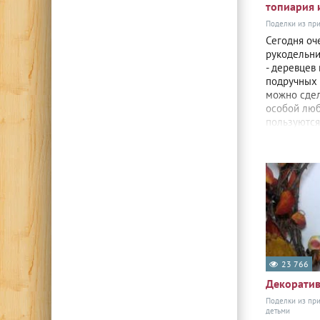
топиария 
Поделки из пр
Сегодня оч
рукодельни
- деревцев
подручных 
можно сдела
особой люб
пользуются
23 766
Декоратив
Поделки из пр
детьми