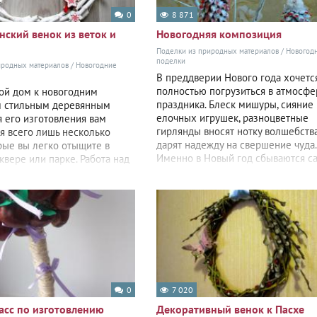
0
8 871
нский венок из веток и
Новогодняя композиция
Поделки из природных материалов
/
Новогод
поделки
иродных материалов
/
Новогодние
В преддверии Нового года хочетс
полностью погрузиться в атмосфе
вой дом к новогодним
праздника. Блеск мишуры, сияние
м стильным деревянным
елочных игрушек, разноцветные
я его изготовления вам
гирлянды вносят нотку волшебства
я всего лишь несколько
дарят надежду на свершение чуда.
орые вы легко отыщите в
Именно в Новый год сбываются с
квере или парке. Работа над
заветные мечты.
займет много времени и не
0
7 020
асс по изготовлению
Декоративный венок к Пасхе