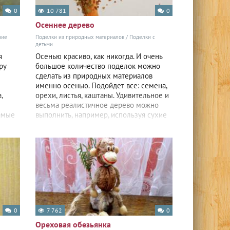
0
10 781
0
Осеннее дерево
ние
Поделки из природных материалов
/
Поделки с
детьми
я
Осенью красиво, как никогда. И очень
ру
большое количество поделок можно
сделать из природных материалов
именно осенью. Подойдет все: семена,
,
орехи, листья, каштаны. Удивительное и
весьма реалистичное дерево можно
амые
выполнить, например, используя сухие
0
7 762
0
Ореховая обезьянка