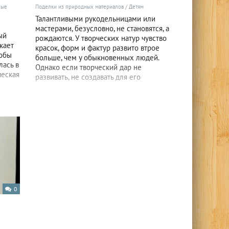
ные
Поделки из природных материалов
/
Детям
Талантливыми рукодельницами или
мастерами, безусловно, не становятся, а
ый
рождаются. У творческих натур чувство
икает
красок, форм и фактур развито втрое
тобы
больше, чем у обыкновенных людей.
лась в
Однако если творческий дар не
ческая
развивать, не создавать для его
0