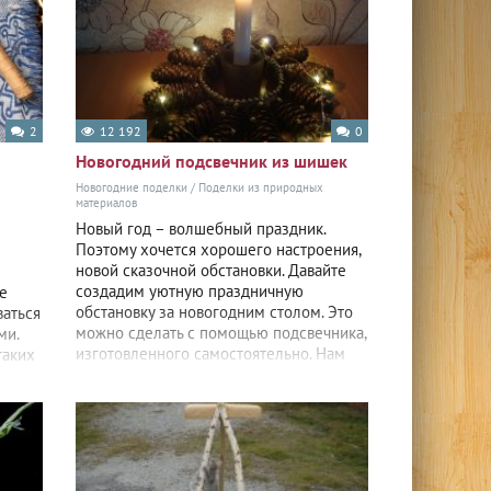
2
12 192
0
Новогодний подсвечник из шишек
Новогодние поделки
/
Поделки из природных
материалов
Новый год – волшебный праздник.
Поэтому хочется хорошего настроения,
новой сказочной обстановки. Давайте
создадим уютную праздничную
е
обстановку за новогодним столом. Это
ваться
можно сделать с помощью подсвечника,
ми.
изготовленного самостоятельно. Нам
таких