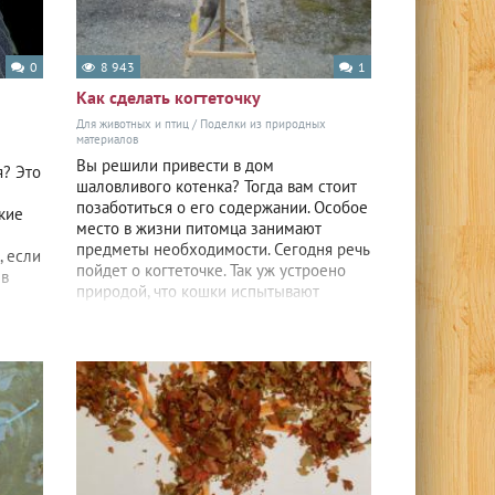
0
8 943
1
Как сделать когтеточку
Для животных и птиц
/
Поделки из природных
материалов
Вы решили привести в дом
я? Это
шаловливого котенка? Тогда вам стоит
позаботиться о его содержании. Особое
гкие
место в жизни питомца занимают
предметы необходимости. Сегодня речь
, если
пойдет о когтеточке. Так уж устроено
 в
природой, что кошки испытывают