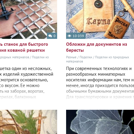
0
10 039
ть станок для быстрого
Обложки для документов из
ния кованой решетки
бересты
иродных материалов
/
Поделки из
Разные
/
Поделки
/
Поделки из природных
материалов
шетка один из несложных,
При современных технологиях и
х изделий художественной
разнообразных миниатюрных
 смотрится основательно,
носителях информации нам, тем н
со вкусом. Ее можно
менее, иногда приходится пользо
ь на заборах, воротах,
обычными бумажными документа
перилах, балконных
Для транспортировки и хранения 
х. Чтобы сетка из полосы
документов, есть множество
разнообразных папок,