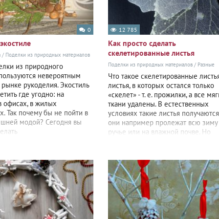
0
12 785
 экостиле
Как просто сделать
скелетированные листья
а
/
Поделки из природных материалов
Поделки из природных материалов
/
Разные
елки из природного
пользуются невероятным
Что такое скелетированные листь
 рынке рукоделия. Экостиль
листья, в которых остался только
тить где угодно: на
«скелет» - т. е. прожилки, а все мя
в офисах, в жилых
ткани удалены. В естественных
. Так почему бы не пойти в
условиях такие листья получаются
ешней модой? Сегодня вы
они например пролежат всю зиму
делать
ручье или на влажной почве. Но