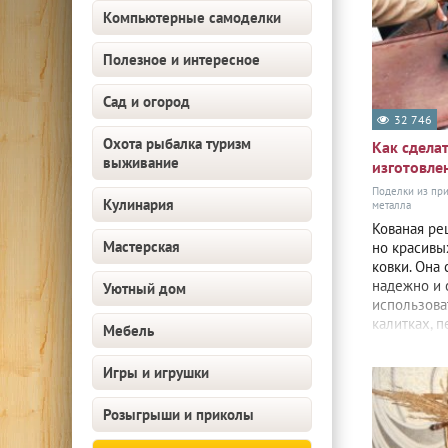
Компьютерные самоделки
Полезное и интересное
Сад и огород
32 746
Охота рыбалка туризм
Как сдела
выживание
изготовле
Поделки из пр
Кулинария
металла
Кованая ре
Мастерская
но красивы
ковки. Она
надежно и 
Уютный дом
использоват
калитках, 
Мебель
ограждения
получилась
Игры и игрушки
Розыгрыши и приколы