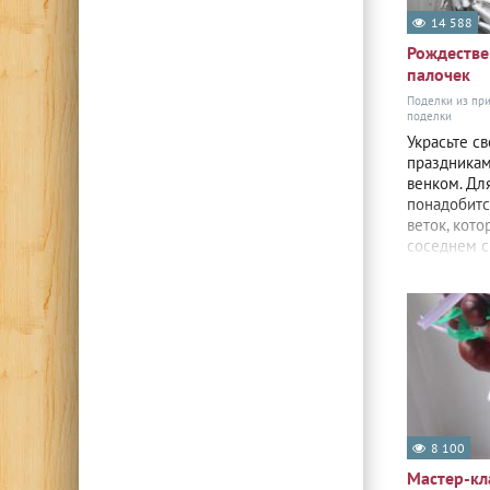
14 588
Рождестве
палочек
Поделки из пр
поделки
Украсьте с
праздника
венком. Дл
понадобитс
веток, кот
соседнем с
венком не 
требует
8 100
Мастер-кл