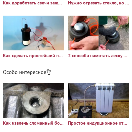
Как доработать свечи зажигания для увеличения мощности и
Нужно отрезать стекло, но нет стеклореза? Используйте свечу
Как сделать простейший преобразователь высокого напряжения из
2 способа намотать леску на катушку триммера
Особо интересное👌
Как извлечь сломанный болт или шпильку из глубокого отверстия
Простое индукционное отопление