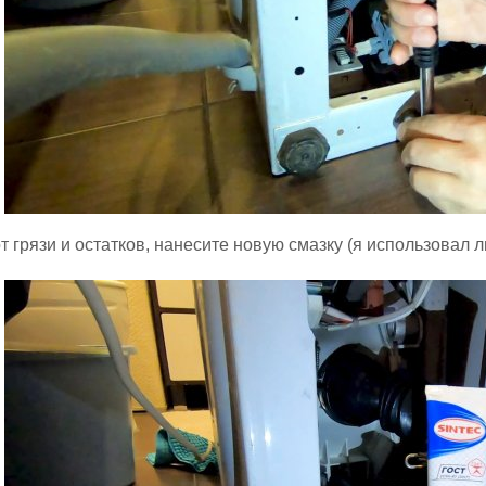
т грязи и остатков, нанесите новую смазку (я использовал л