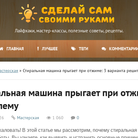
Лайфхаки, мастер-классы, полезные советы, рецепты.
ГЛАВНАЯ
ЛУЧШЕЕ
ТЕГИ
КОММЕНТАРИ
астерская
» Стиральная машина прыгает при отжиме: 3 варианта реши
альная машина прыгает при отж
лему
26
Мастерская
1 060
0
аловать! В этой статье мы рассмотрим, почему стиральна
оты. Вы узнаете, как выявить и устранить основные причин