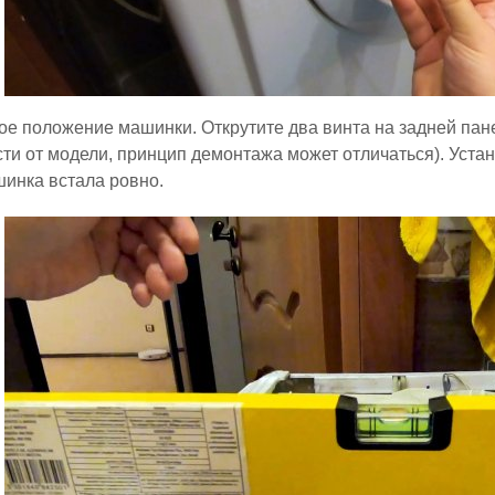
ое положение машинки. Открутите два винта на задней пан
ти от модели, принцип демонтажа может отличаться). Устан
инка встала ровно.