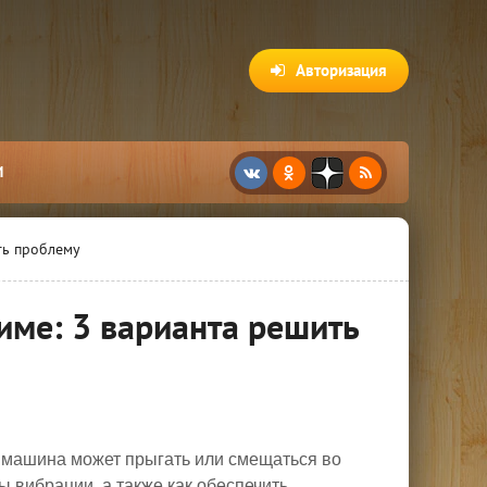
Авторизация
И
ть проблему
име: 3 варианта решить
я машина может прыгать или смещаться во
ы вибрации, а также как обеспечить