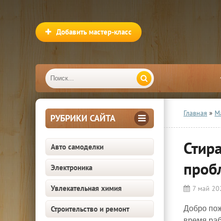
Добавить мастер-класс
Главная
»
М
РУБРИКИ САЙТА
Стир
Авто самоделки
проб
Электроника
Увлекательная химия
7 май 20
Строительство и ремонт
Добро пож
время раб