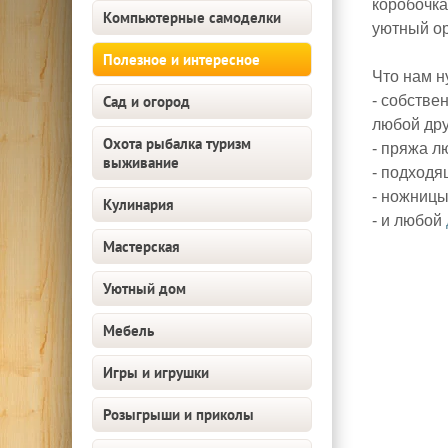
коробочка
Компьютерные самоделки
уютный ор
Полезное и интересное
Что нам н
Сад и огород
- собстве
любой дру
Охота рыбалка туризм
- пряжа л
выживание
- подходя
- ножницы
Кулинария
- и любой
Мастерская
Уютный дом
Мебель
Игры и игрушки
Розыгрыши и приколы