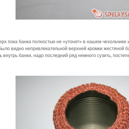
рх пока банка полностью не «утонет» в нашем чехольчике 
было видно непривлекательной верхней кромки жестяной ба
ь внутрь банки, надо последний ряд немного сузить, постеп