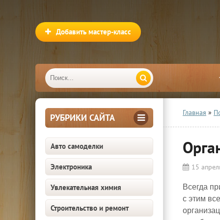
Добавить мастер-класс
Главная
»
П
РУБРИКИ САЙТА
Орга
Авто самоделки
Электроника
15 апрел
Увлекательная химия
Всегда пр
с этим вс
Строительство и ремонт
организац