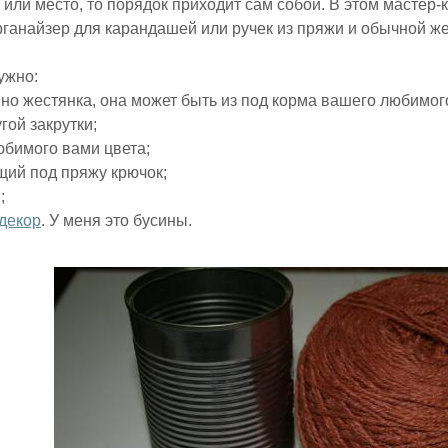
 или место, то порядок приходит сам собой. В этом мастер-
ганайзер для карандашей или ручек из пряжи и обычной же
ужно:
нно жестянка, она может быть из под корма вашего любимого
гой закрутки;
юбимого вами цвета;
щий под пряжу крючок;
;
декор
. У меня это бусины.