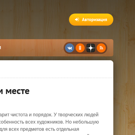
Авторизация
И
м месте
арит чистота и порядок. У творческих людей
 особенность всех художников. Но небольшую
 для всех предметов есть отдельная