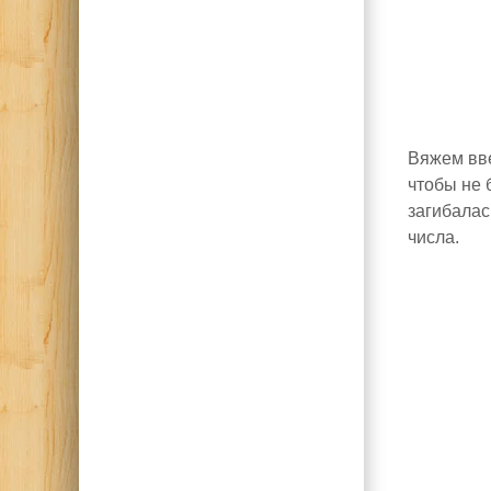
Вяжем вве
чтобы не 
загибалас
числа.