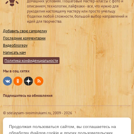
домашних условиях. Пошаговые мастер-классы с фото и
описанием, технологии, лайфхаки - все, что нужно для
рукоделия настоящему мастеру или просто умельцу.
Поделки любой сложности, большой выбор направлений и
идей для творчества.
Добавить свою самоделку
Последние комментарии
Видеоблогеру
Написать нам
Политика конфиденциальности
Мы в соц. сетях
Подпишитесь на обновления
© sdelaysam-svoimirukami.ru, 2009 -
2026
Продолжая пользоваться сайтом, вы соглашаетесь на
обработку файлов cookie и других пользовательских