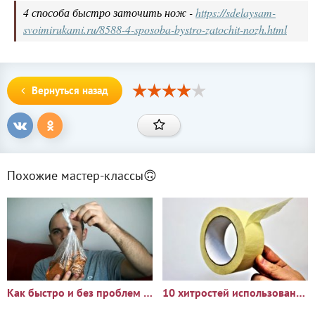
4 способа быстро заточить нож -
https://sdelaysam-
svoimirukami.ru/8588-4-sposoba-bystro-zatochit-nozh.html
Вернуться назад
Похожие мастер-классы🙃
Как быстро и без проблем развязать узел на полиэтиленовом пакете
10 хитростей использования малярной ленты в мастерской и быту