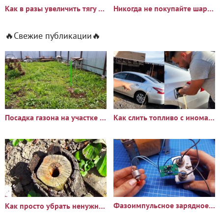
Как в разы увеличить тягу вентиляции в гараже или погребе
Никогда не покупайте шаровые краны не проверив по моей
🔥Свежие публикации🔥
Посадка газона на участке с сорняками: опыт и результаты
Как слить топливо с иномарки через горловину бака
Фазоимпульсное зарядное устройство своими руками
Как просто убрать ненужный пень?🪵