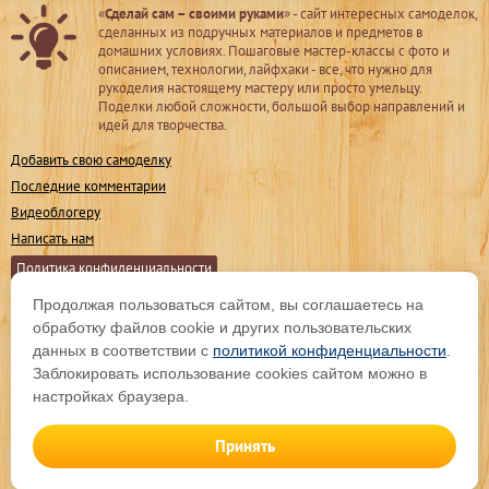
«
Сделай сам – своими руками
» - сайт интересных самоделок,
сделанных из подручных материалов и предметов в
домашних условиях. Пошаговые мастер-классы с фото и
описанием, технологии, лайфхаки - все, что нужно для
рукоделия настоящему мастеру или просто умельцу.
Поделки любой сложности, большой выбор направлений и
идей для творчества.
Добавить свою самоделку
Последние комментарии
Видеоблогеру
Написать нам
Политика конфиденциальности
Продолжая пользоваться сайтом, вы соглашаетесь на
Мы в соц. сетях
обработку файлов cookie и других пользовательских
данных в соответствии с
политикой конфиденциальности
.
Заблокировать использование cookies сайтом можно в
Подпишитесь на обновления
настройках браузера.
Принять
© sdelaysam-svoimirukami.ru, 2009 -
2026