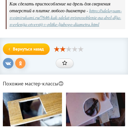
Как сделать приспособление на дрель для сверления
отверстий в плитке любого диаметра -
https://sdelaysam-
svoimirukami.ru/7646-kak-sdelat-prisposoblenie-na-drel-dlja-
sverlenija-otverstij-v-plitke-ljubogo-diametra.html
Вернуться назад
Похожие мастер-классы🙃