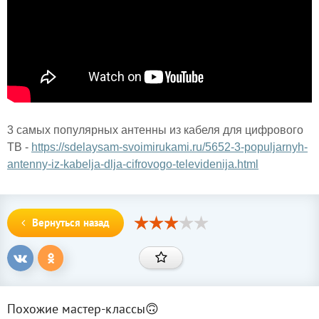
3 самых популярных антенны из кабеля для цифрового
ТВ -
https://sdelaysam-svoimirukami.ru/5652-3-populjarnyh-
antenny-iz-kabelja-dlja-cifrovogo-televidenija.html
Вернуться назад
Похожие мастер-классы🙃