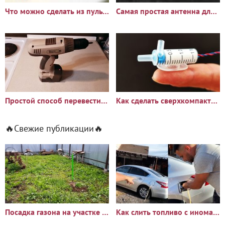
Что можно сделать из пульта дистанционного управления
Самая простая антенна для цифрового ТВ
Простой способ перевести шуруповерт с никель-кадмиевых на
Как сделать сверхкомпактный поразительно мощный водяной насос
🔥Свежие публикации🔥
Посадка газона на участке с сорняками: опыт и результаты
Как слить топливо с иномарки через горловину бака