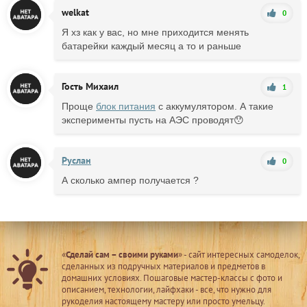
welkat
0
Я хз как у вас, но мне приходится менять
батарейки каждый месяц а то и раньше
Гость Михаил
1
Проще
блок питания
с аккумулятором. А такие
эксперименты пусть на АЭС проводят😯
Руслан
0
А сколько ампер получается ?
«
Сделай сам – своими руками
» - сайт интересных самоделок,
сделанных из подручных материалов и предметов в
домашних условиях. Пошаговые мастер-классы с фото и
описанием, технологии, лайфхаки - все, что нужно для
рукоделия настоящему мастеру или просто умельцу.