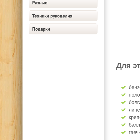
Разные
Техники рукоделия
Подарки
Для э
бенз
поло
болг
лине
креп
балл
гаеч