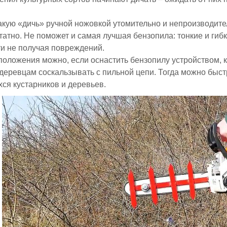
акую «дичь» ручной ножовкой утомительно и непроизводител
татно. Не поможет и самая лучшая бензопила: тонкие и гибк
ти не получая повреждений.
положения можно, если оснастить бензопилу устройством, к
еревцам соскальзывать с пильной цепи. Тогда можно быстро
ся кустарников и деревьев.