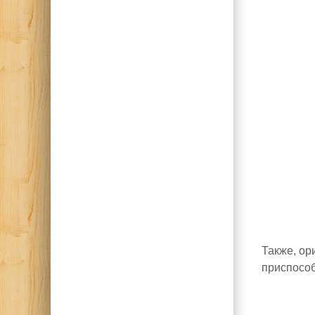
Также, о
приспособ