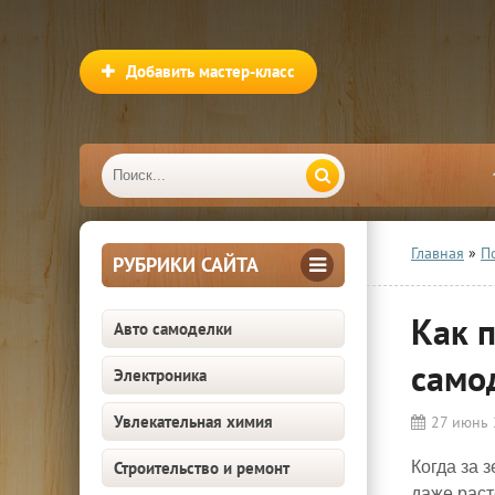
Добавить мастер-класс
Главная
»
П
РУБРИКИ САЙТА
Как п
Авто самоделки
само
Электроника
Увлекательная химия
27 июнь
Строительство и ремонт
Когда за 
даже раст