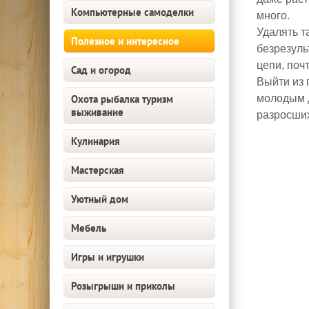
Компьютерные самоделки
много.
Удалять т
Полезное и интересное
безрезуль
цепи, поч
Сад и огород
Выйти из 
Охота рыбалка туризм
молодым д
выживание
разросших
Кулинария
Мастерская
Уютный дом
Мебель
Игры и игрушки
Розыгрыши и приколы