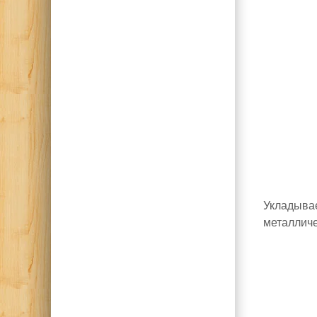
Укладывае
металличе