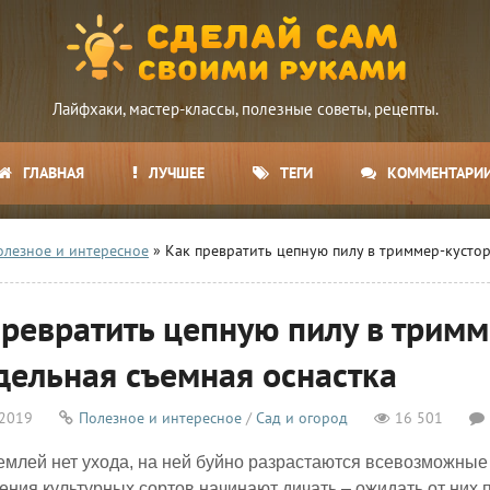
Лайфхаки, мастер-классы, полезные советы, рецепты.
ГЛАВНАЯ
ЛУЧШЕЕ
ТЕГИ
КОММЕНТАРИ
олезное и интересное
» Как превратить цепную пилу в триммер-кустор
ревратить цепную пилу в тримм
дельная съемная оснастка
 2019
Полезное и интересное
/
Сад и огород
16 501
землей нет ухода, на ней буйно разрастаются всевозможные
ения культурных сортов начинают дичать – ожидать от них 