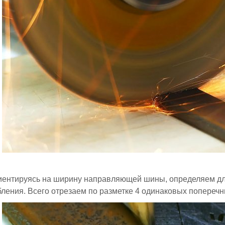
риентируясь на ширину направляющей шины, определяем д
ления. Всего отрезаем по разметке 4 одинаковых поперечн