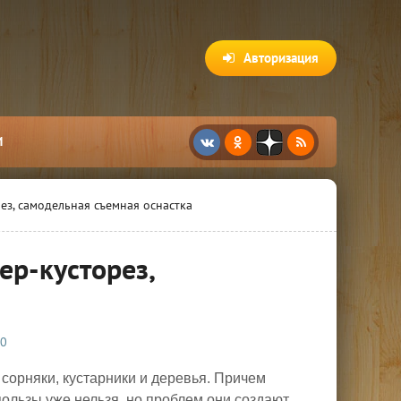
Авторизация
И
ез, самодельная съемная оснастка
ер-кусторез,
0
 сорняки, кустарники и деревья. Причем
пользы уже нельзя, но проблем они создают