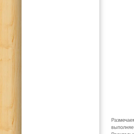
Размечаем
выполняем