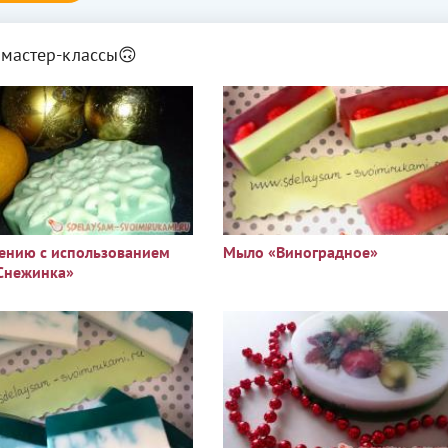
мастер-классы🙃
нию с использованием
Мыло «Виноградное»
Снежинка»