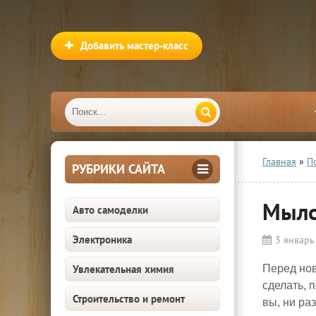
Добавить мастер-класс
Главная
»
П
РУБРИКИ САЙТА
Мыло
Авто самоделки
Электроника
3 январь
Увлекательная химия
Перед но
сделать, 
Строительство и ремонт
вы, ни ра