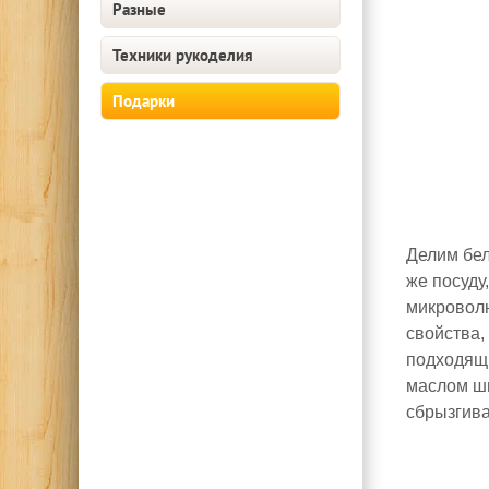
Разные
Техники рукоделия
Подарки
Делим бел
же посуду
микроволн
свойства,
подходящи
маслом ш
сбрызгива