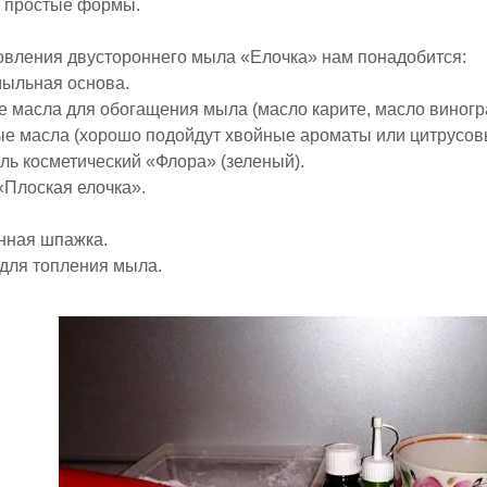
я простые формы.
овления двустороннего мыла «Елочка» нам понадобится:
мыльная основа.
е масла для обогащения мыла (масло карите, масло виногра
е масла (хорошо подойдут хвойные ароматы или цитрусов
ель косметический «Флора» (зеленый).
«Плоская елочка».
нная шпажка.
 для топления мыла.