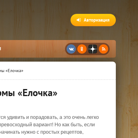
Авторизация
И
мы «Елочка»
рмы «Елочка»
я удивить и порадовать, а это очень легко
превосходный вариант! Но как быть, если
 начинать нужно с простых рецептов,