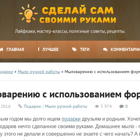
Лайфхаки, мастер-классы, полезные советы, рецепты.
ГЛАВНАЯ
ЛУЧШЕЕ
ТЕГИ
КОММЕНТАРИ
одарки
»
Мыло ручной работы
» Мыловарению с использованием фор
варению с использованием фо
 2016
Подарки
/
Мыло ручной работы
5 974
0
вым годом мы долго ищем
подарки
друзьям и родным. Хочетс
подарив нечто сделанное своими руками. Домашнее мыло - 
зу этого не делали и совершенно не знаете с чего начать? А