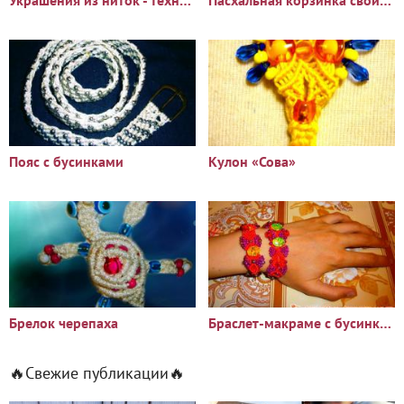
Пояс с бусинками
Кулон «Сова»
Брелок черепаха
Браслет-макраме с бусинками
🔥Свежие публикации🔥