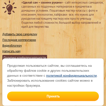
«
Сделай сам – своими руками
» - сайт интересных самоделок,
сделанных из подручных материалов и предметов в
домашних условиях. Пошаговые мастер-классы с фото и
описанием, технологии, лайфхаки - все, что нужно для
рукоделия настоящему мастеру или просто умельцу.
Поделки любой сложности, большой выбор направлений и
идей для творчества.
Добавить свою самоделку
Последние комментарии
Видеоблогеру
Написать нам
Политика конфиденциальности
Продолжая пользоваться сайтом, вы соглашаетесь на
Мы в соц. сетях
обработку файлов cookie и других пользовательских
данных в соответствии с
политикой конфиденциальности
.
Заблокировать использование cookies сайтом можно в
Подпишитесь на обновления
настройках браузера.
Принять
© sdelaysam-svoimirukami.ru, 2009 -
2026