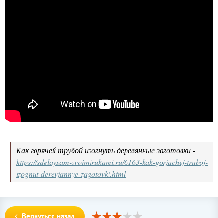
Как горячей трубой изогнуть деревянные заготовки -
https://sdelaysam-svoimirukami.ru/6163-kak-gorjachej-truboj-
izognut-derevjannye-zagotovki.html
Вернуться назад