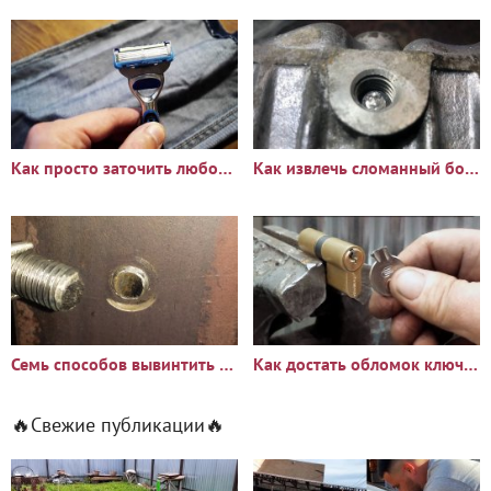
Как просто заточить любой бритвенный станок
Как извлечь сломанный болт или шпильку из глубокого отверстия
Семь способов вывинтить сломанный болт или шпильку
Как достать обломок ключа из замка
🔥Свежие публикации🔥