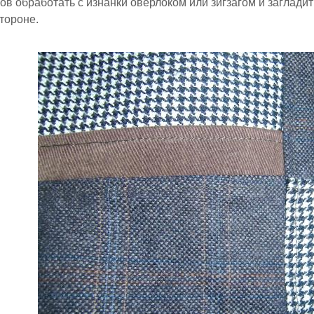
в обработать с изнанки оверлоком или зигзагом и загладит
тороне.