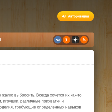
Авторизация
И
 жалко выбросить. Всегда хочется их как-то
и, игрушки, различные прихватки и
рукоделия, требующие определенных навыков