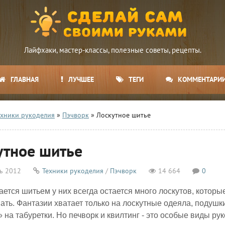
Лайфхаки, мастер-классы, полезные советы, рецепты.
ГЛАВНАЯ
ЛУЧШЕЕ
ТЕГИ
КОММЕНТАРИ
ехники рукоделия
»
Пэчворк
» Лоскутное шитье
утное шитье
ь 2012
Техники рукоделия
/
Пэчворк
14 664
0
ается шитьем у них всегда остается много лоскутов, которые
ать. Фантазии хватает только на лоскутные одеяла, подушк
 на табуретки. Но печворк и квилтинг - это особые виды 