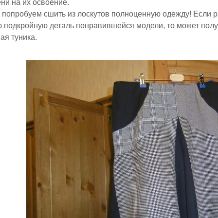
ни на их освоение.
 попробуем сшить из лоскутов полноценную одежду! Если ра
 подкройную деталь понравившейся модели, то может полу
ая туника.