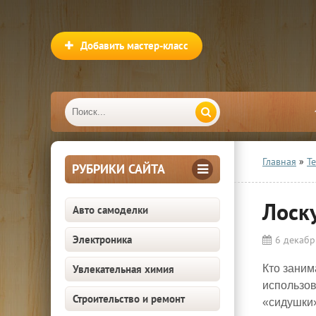
Добавить мастер-класс
Главная
»
Т
РУБРИКИ САЙТА
Лоск
Авто самоделки
Электроника
6 декабр
Увлекательная химия
Кто заним
использов
Строительство и ремонт
«сидушки»