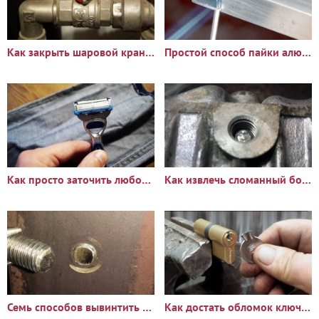
Как закрыть шаровой кран, если он заклинил
Простой способ пайки алюминия
Как просто заточить любой бритвенный станок
Как извлечь сломанный болт или шпильку из глубокого отверстия
Семь способов вывинтить сломанный болт или шпильку
Как достать обломок ключа из замка