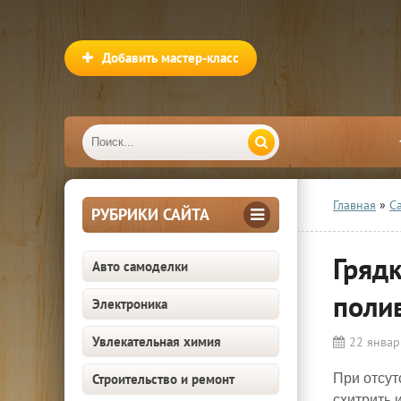
Добавить мастер-класс
Главная
»
С
РУБРИКИ САЙТА
Гряд
Авто самоделки
поли
Электроника
Увлекательная химия
22 январ
Строительство и ремонт
При отсут
схитрить 