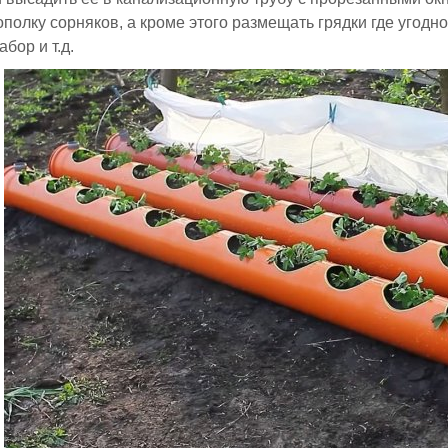
ополку сорняков, а кроме этого размещать грядки где угодн
абор и т.д.