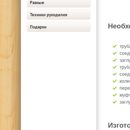
Разные
Техники рукоделия
Необх
Подарки
труб
соед
загл
труб
соед
коле
пере
муфт
загл
Изгот