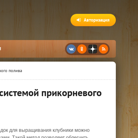
Авторизация
И
вого полива
 системой прикорневого
рядок для выращивания клубники можно
ами. Такой метод позволяет облегчить