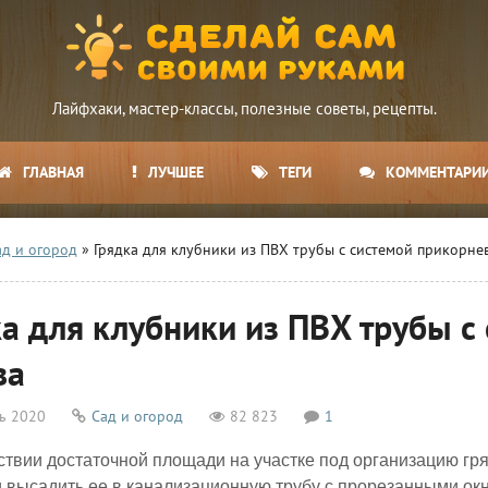
Лайфхаки, мастер-классы, полезные советы, рецепты.
ГЛАВНАЯ
ЛУЧШЕЕ
ТЕГИ
КОММЕНТАРИ
ад и огород
» Грядка для клубники из ПВХ трубы с системой прикорне
ка для клубники из ПВХ трубы с
ва
ь 2020
Сад и огород
82 823
1
ствии достаточной площади на участке под организацию г
и высадить ее в канализационную трубу с прорезанными окн