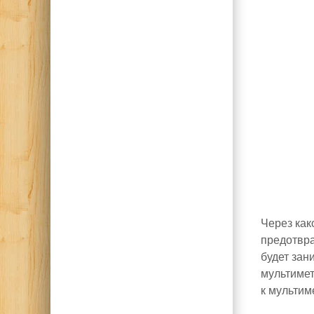
Через как
предотвра
будет зан
мультимет
к мультим