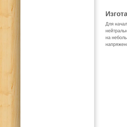
Изгот
Для начал
нейтральн
на неболь
напряжени