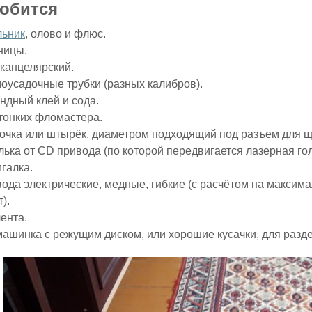
обится
ьник
, олово и флюс.
ницы.
канцелярский.
оусадочные трубки (разных калибров).
ндный клей и сода.
тонких фломастера.
очка или штырёк, диаметром подходящий под разъем для щ
ька от CD привода (по которой передвигается лазерная гол
галка.
ода электрические, медные, гибкие (с расчётом на максим
).
ента.
ашинка с режущим диском, или хорошие кусачки, для разд