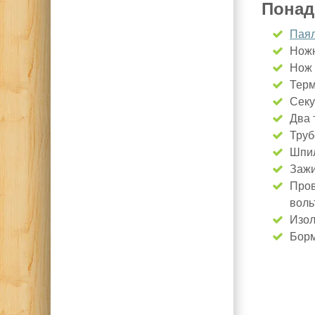
Понад
Паял
Нож
Нож 
Терм
Секу
Два 
Труб
Шпил
Зажи
Пров
вольт
Изол
Борм