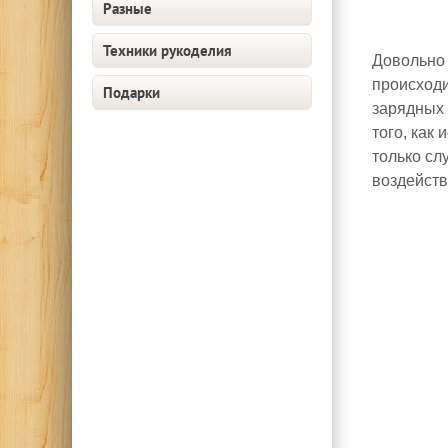
Разные
Техники рукоделия
Довольно 
происходи
Подарки
зарядных 
того, как
только сл
воздейств