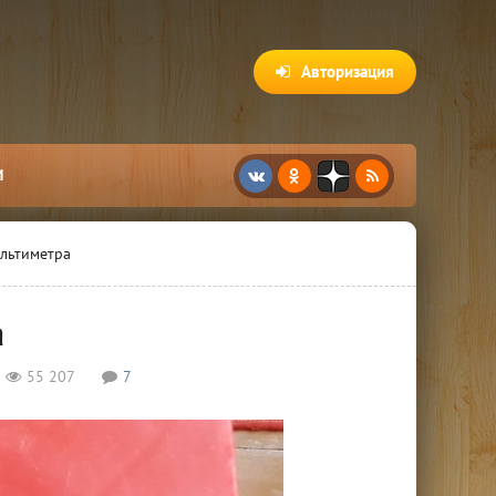
Авторизация
И
льтиметра
а
55 207
7