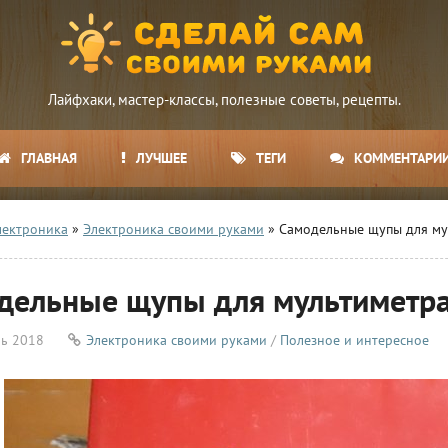
Лайфхаки, мастер-классы, полезные советы, рецепты.
ГЛАВНАЯ
ЛУЧШЕЕ
ТЕГИ
КОММЕНТАРИ
лектроника
»
Электроника своими руками
» Самодельные щупы для му
дельные щупы для мультиметр
рь 2018
Электроника своими руками
/
Полезное и интересное