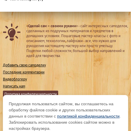
«
Сделай сам – своими руками
» - сайт интересных самоделок,
сделанных из подручных материалов и предметов в
домашних условиях. Пошаговые мастер-классы с фото и
описанием, технологии, лайфхаки - все, что нужно для
рукоделия настоящему мастеру или просто умельцу.
Поделки любой сложности, большой выбор направлений и
идей для творчества.
Добавить свою самоделку
Последние комментарии
Видеоблогеру
Написать нам
Политика конфиденциальности
Продолжая пользоваться сайтом, вы соглашаетесь на
Мы в соц. сетях
обработку файлов cookie и других пользовательских
данных в соответствии с
политикой конфиденциальности
.
Заблокировать использование cookies сайтом можно в
Подпишитесь на обновления
настройках браузера.