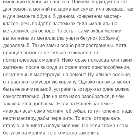
имеющий подобных навыков. Причем, подходит он как
для ремонта молний на карманах сумки, или рюкзака, так
и для ремонта обуви. В данном, конкретном мастер-
классе, речь пойдёт о застежках типа «молния» на
металлической основе. То есть – сами зубья молнии
выполнены из металла (латунь) и бегунок (собачка)
дюралевый. Такие замки особо распространены. Хотя,
принцип ремонта не сильно отличается от
полиэтиленовых молний. Некоторые пользователи таких
застежек, после выхода из строя этого приспособления,
несут вещь в мастерскую, на ремонт. Ну, или же вообще,
отправляют в мусорную корзину. Однако поломка может
быть незначительной, устранить которую вполне можно
самостоятельно. Для начала надо разобраться, в чём
заключается проблема. Если на Вашей застёжке
«накрылась» сама молния, её зубья, то тут конечно, надо
нести мастеру, дабы перешить. То есть, отпарывать
старую, и вшивать новую молнию. Но если сломан сам
бегунок на молнии, то его можно заменить