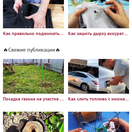
Как правильно поджимать бегунок на молнии
Как зашить дырку аккуратно потайным швом, даже если вы держите
🔥Свежие публикации🔥
Посадка газона на участке с сорняками: опыт и результаты
Как слить топливо с иномарки через горловину бака