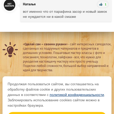
Наталья
1
вот именно что от парафина засор и новый замок
не нуждается ни в какой смазке
«
Сделай сам – своими руками
» - сайт интересных самоделок,
сделанных из подручных материалов и предметов в
домашних условиях. Пошаговые мастер-классы с фото и
описанием, технологии, лайфхаки - все, что нужно для
рукоделия настоящему мастеру или просто умельцу.
Поделки любой сложности, большой выбор направлений и
идей для творчества.
Добавить свою самоделку
Продолжая пользоваться сайтом, вы соглашаетесь на
Последние комментарии
обработку файлов cookie и других пользовательских
Видеоблогеру
данных в соответствии с
политикой конфиденциальности
.
Написать нам
Заблокировать использование cookies сайтом можно в
Политика конфиденциальности
настройках браузера.
Мы в соц. сетях