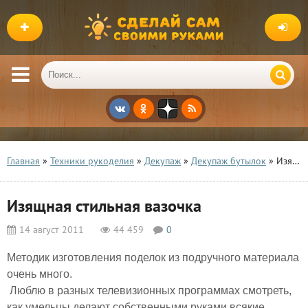
Главная
»
Техники рукоделия
»
Декупаж
»
Декупаж бутылок
» Изящная стильная вазочка
Изящная стильная вазочка
14 август 2011
44 459
0
Методик изготовления поделок из подручного материала
очень много.
Люблю в разных телевизионных программах смотреть,
как умельцы делают собственными руками всякие