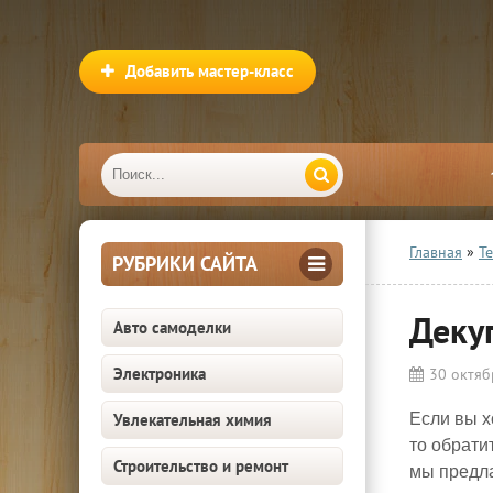
Добавить мастер-класс
Главная
»
Т
РУБРИКИ САЙТА
Деку
Авто самоделки
Электроника
30 октяб
Увлекательная химия
Если вы х
то обрати
Строительство и ремонт
мы предл