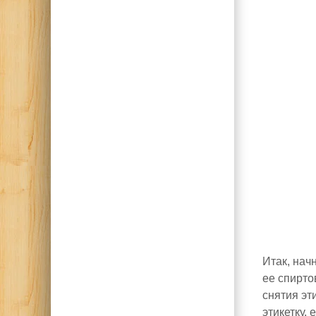
Итак, нач
ее спирто
снятия эт
этикетку,