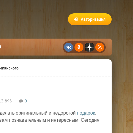
Авторизация
И
мпанского
13 898
0
 сделать оригинальный и недорогой
подарок
,
я вам познавательным и интересным. Сегодня