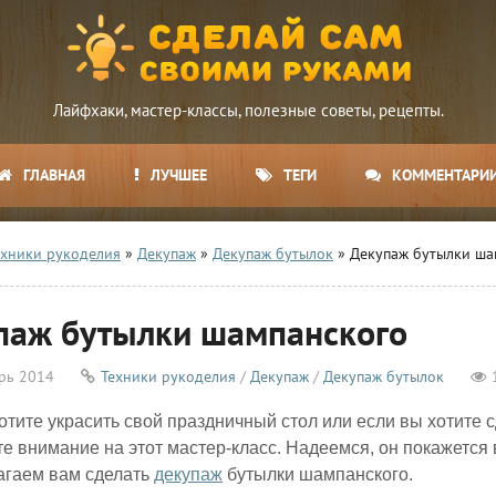
Лайфхаки, мастер-классы, полезные советы, рецепты.
ГЛАВНАЯ
ЛУЧШЕЕ
ТЕГИ
КОММЕНТАРИ
ехники рукоделия
»
Декупаж
»
Декупаж бутылок
» Декупаж бутылки ша
паж бутылки шампанского
рь 2014
Техники рукоделия
/
Декупаж
/
Декупаж бутылок
отите украсить свой праздничный стол или если вы хотите
те внимание на этот мастер-класс. Надеемся, он покажетс
агаем вам сделать
декупаж
бутылки шампанского.