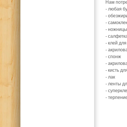
Нам потре
- любая б
- обезжир
- самокл
- ножниц
- салфетк
- клей дл
- акрилов
- спонж
- акрилов
- кисть дл
- лак
- ленты д
- суперкл
- терпени