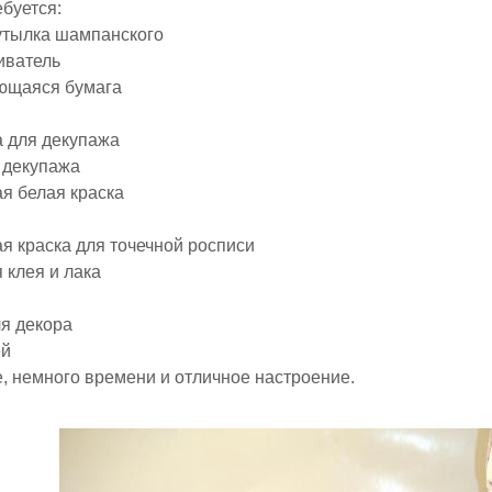
буется:
утылка шампанского
иватель
еющаяся бумага
ы
а для декупажа
я декупажа
ая белая краска
ая краска для точечной росписи
я клея и лака
ля декора
ей
е, немного времени и отличное настроение.