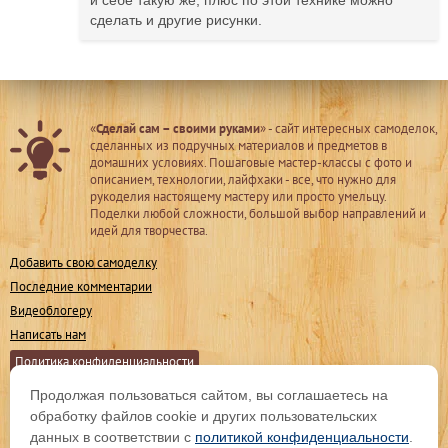
и себе такую же, плюс по этой технике можно
сделать и другие рисунки.
«
Сделай сам – своими руками
» - сайт интересных самоделок,
сделанных из подручных материалов и предметов в
домашних условиях. Пошаговые мастер-классы с фото и
описанием, технологии, лайфхаки - все, что нужно для
рукоделия настоящему мастеру или просто умельцу.
Поделки любой сложности, большой выбор направлений и
идей для творчества.
Добавить свою самоделку
Последние комментарии
Видеоблогеру
Написать нам
Политика конфиденциальности
Продолжая пользоваться сайтом, вы соглашаетесь на
Мы в соц. сетях
обработку файлов cookie и других пользовательских
данных в соответствии с
политикой конфиденциальности
.