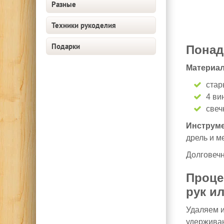
Разные
Техники рукоделия
Подарки
Понад
Материа
стар
4 ви
свеч
Инструм
дрель и ме
Долговеч
Проце
рук ил
Удаляем и
удержива