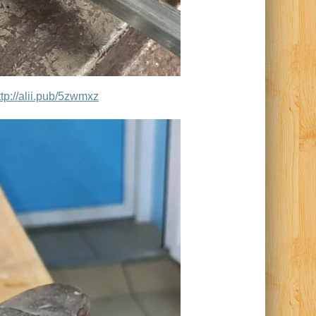
ttp://alii.pub/5zwmxz