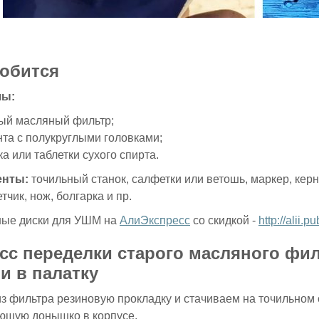
обится
лы:
ый масляный фильтр;
нта с полукруглыми головками;
ка или таблетки сухого спирта.
енты:
точильный станок, салфетки или ветошь, маркер, керн 
тчик, нож, болгарка и пр.
ные диски для УШМ на
АлиЭкспресс
со скидкой -
http://alii.p
сс переделки старого масляного фил
и в палатку
з фильтра резиновую прокладку и стачиваем на точильном 
ющую донышко в корпусе.