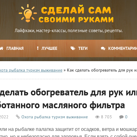
Лайфхаки, мастер-классы, полезные советы, рецепты.
ГЛАВНАЯ
ЛУЧШЕЕ
ТЕГИ
КОММЕНТАРИ
хота рыбалка туризм выживание
» Как сделать обогреватель для рук и
делать обогреватель для рук ил
ботанного масляного фильтра
2022
Охота рыбалка туризм выживание
8 703
0
или на рыбалке палатка защитит от осадков, ветра и мошкары
но, но и небезопасно для здоровья. Если взять с собой оч