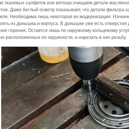
 тканевых салфеток или ветоши очищаем детали масляного
тов. Даже беглый осмотр показывает, что детали фильтра к
еля. Необходима лишь некоторая их модернизация. Начнем 
тоять из донышка и корпуса. В донышке уже есть отверстия
ия горения. Остается лишь по наружному кольцевому углу
о расположенных по окружности, и нарезать в них резьбу.