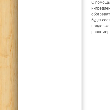
С помощью
ингредиен
обогреват
будет сос
поддержан
равномерн