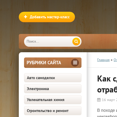
Добавить мастер-класс
Главная
»
О
РУБРИКИ САЙТА
Как с
Авто самоделки
отра
Электроника
Увлекательная химия
16 март 
Строительство и ремонт
В походе 
некомфорт