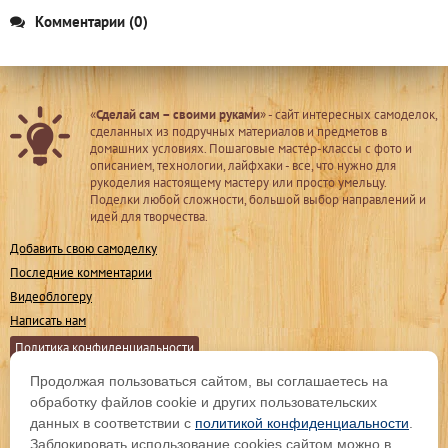
Комментарии (0)
«
Сделай сам – своими руками
» - сайт интересных самоделок,
сделанных из подручных материалов и предметов в
домашних условиях. Пошаговые мастер-классы с фото и
описанием, технологии, лайфхаки - все, что нужно для
рукоделия настоящему мастеру или просто умельцу.
Поделки любой сложности, большой выбор направлений и
идей для творчества.
Добавить свою самоделку
Последние комментарии
Видеоблогеру
Написать нам
Политика конфиденциальности
Продолжая пользоваться сайтом, вы соглашаетесь на
Мы в соц. сетях
обработку файлов cookie и других пользовательских
данных в соответствии с
политикой конфиденциальности
.
Заблокировать использование cookies сайтом можно в