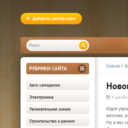
Добавить мастер-класс
Главная
»
Т
РУБРИКИ САЙТА
Ново
Авто самоделки
Электроника
8 декабр
Увлекательная химия
Идея укра
веточек, 
Строительство и ремонт
Ну а мы с