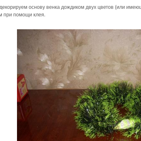
 декорируем основу венка дождиком двух цветов (или имею
м при помощи клея.