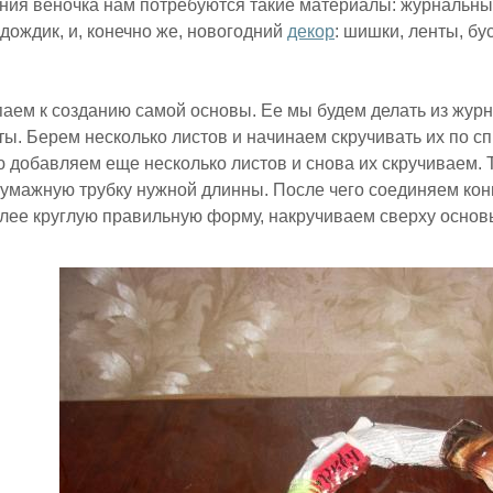
ния веночка нам потребуются такие материалы: журнальные
дождик, и, конечно же, новогодний
декор
: шишки, ленты, бу
паем к созданию самой основы. Ее мы будем делать из жур
ты. Берем несколько листов и начинаем скручивать их по спи
 добавляем еще несколько листов и снова их скручиваем. 
умажную трубку нужной длинны. После чего соединяем конц
лее круглую правильную форму, накручиваем сверху основ