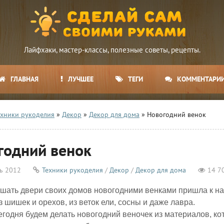
Лайфхаки, мастер-классы, полезные советы, рецепты.
ГЛАВНАЯ
ЛУЧШЕЕ
ТЕГИ
КОММЕНТАРИ
ехники рукоделия
»
Декор
»
Декор для дома
» Новогодний венок
годний венок
ь 2012
Техники рукоделия
/
Декор
/
Декор для дома
14 7
шать двери своих домов новогодними венками пришла к нам
из шишек и орехов, из веток ели, сосны и даже лавра.
егодня будем делать новогодний веночек из материалов, ко