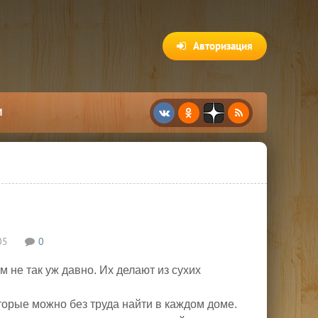
Авторизация
И
05
0
 не так уж давно. Их делают из сухих
торые можно без труда найти в каждом доме.