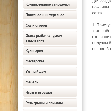
Для созда
Компьютерные самоделки
ножницы, 
сетка.
Полезное и интересное
Сад и огород
1. Присту
этап рабо
Охота рыбалка туризм
окончанию
выживание
получим б
основе бо
Кулинария
Мастерская
Уютный дом
Мебель
Игры и игрушки
Розыгрыши и приколы