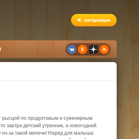
Авторизация
И
с
ег рысцой по продуктовым и сувенирным
то завтра детский утренник, а новогодний
у из-за такой мелочи! Наряд для малыша