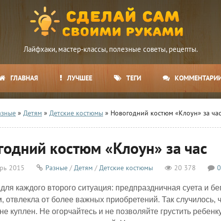
Лайфхаки, мастер-классы, полезные советы, рецепты.
ГЛАВНАЯ
ЛУЧШЕЕ
ТЕГИ
КОММЕНТАРИ
азные
»
Детям
»
Детские костюмы
» Новогодний костюм «Клоун» за ча
годний костюм «Клоун» за час
рь 2015
Разные
/
Детям
/
Детские костюмы
20 378
0
для каждого второго ситуация: предпраздничная суета и б
, отвлекла от более важных приобретений. Так случилось, ч
не куплен. Не огорчайтесь и не позволяйте грустить ребенк