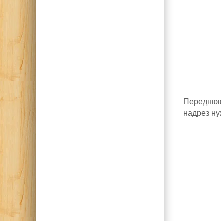
Переднюю 
надрез ну