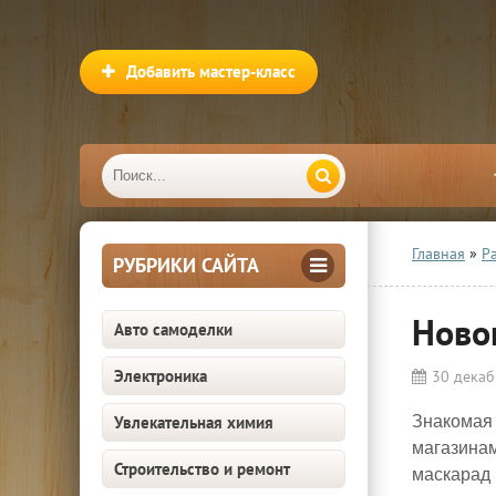
Добавить мастер-класс
Главная
»
Р
РУБРИКИ САЙТА
Ново
Авто самоделки
Электроника
30 декаб
Увлекательная химия
Знакомая 
магазинам
Строительство и ремонт
маскарад 