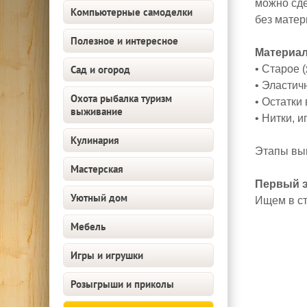
можно сде
Компьютерные самоделки
без матер
Полезное и интересное
Материал
Сад и огород
• Старое 
• Эластичн
Охота рыбалка туризм
• Остатки
выживание
• Нитки, 
Кулинария
Этапы вы
Мастерская
Первый э
Уютный дом
Ищем в с
Мебель
Игры и игрушки
Розыгрыши и приколы