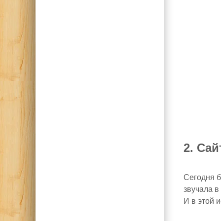
2. Са
Сегодня б
звучала в
И в этой 