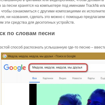
то за песни хранятся на компьютере под именами Track№ ил
 чтобы ознакомиться с другими композициями их исполнител
ля, ни названия, сделать это можно с помощью предлагае
м эти средства для десктопных устройств.
иск по словам песни
стой способ распознать услышанную где-то песню – ввести