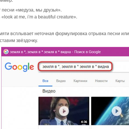
ример:
т песни «медуза, мы друзья».
s «look at me, i'm a beautiful creature».
мяти всплывает неточная формулировка отрывка песни или 
 ставим звёздочку.