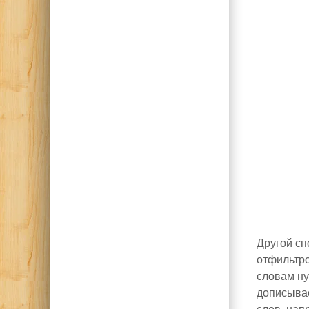
Другой сп
отфильтро
словам ну
дописывае