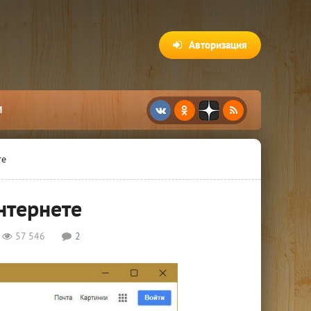
Авторизация
И
те
нтернете
57 546
2