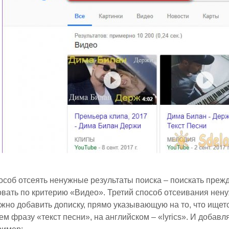
особ отсеять ненужные результаты поиска – поискать преж
вать по критерию «Видео». Третий способ отсеивания нену
жно добавить дописку, прямо указывающую на то, что ищетс
м фразу «текст песни», на английском – «lyrics». И добав