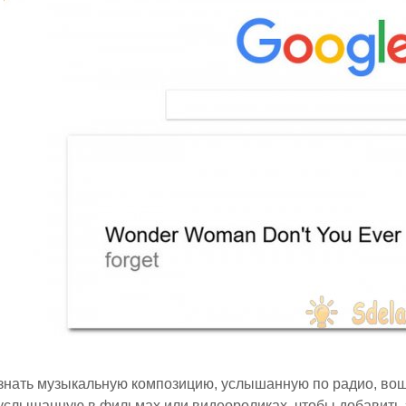
знать музыкальную композицию, услышанную по радио, во
услышанную в фильмах или видеороликах, чтобы добавить э