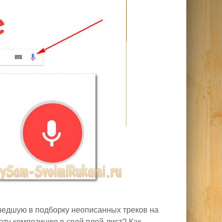
шедшую в подборку неописанных треков на
ту композицию в свой плей-лист? Как