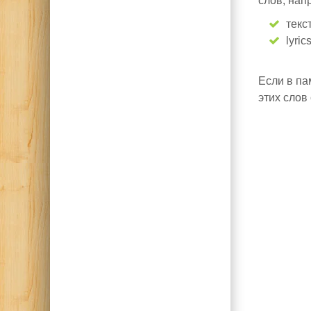
слов, нап
текс
lyric
Если в па
этих слов