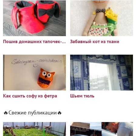
Пошив домашних тапочек-сапожек
Забавный кот из ткани
Как сшить софу из фетра
Шьем тюль
🔥Свежие публикации🔥