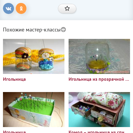
Похожие мастер-классы🙃
Игольница
Игольница из прозрачной баночки
Игольница
Комод – игольница из спичечных коробков