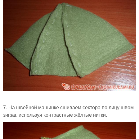
7. На швейной машинке сшиваем сектора по лицу швом
зигзаг, используя контрастные жёлтые нитки.