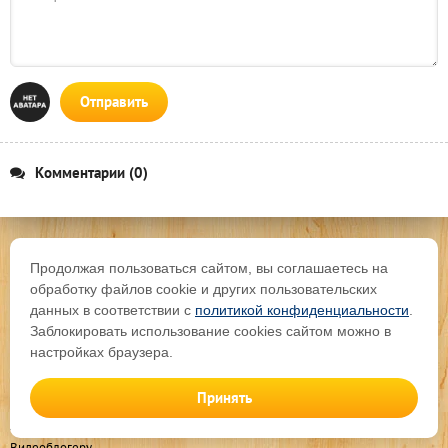
Отправить
Комментарии (0)
«
Сделай сам – своими руками
» - сайт интересных самоделок,
Продолжая пользоваться сайтом, вы соглашаетесь на
сделанных из подручных материалов и предметов в
обработку файлов cookie и других пользовательских
домашних условиях. Пошаговые мастер-классы с фото и
данных в соответствии с
политикой конфиденциальности
.
описанием, технологии, лайфхаки - все, что нужно для
Заблокировать использование cookies сайтом можно в
рукоделия настоящему мастеру или просто умельцу.
Поделки любой сложности, большой выбор направлений и
настройках браузера.
идей для творчества.
Принять
Добавить свою самоделку
Последние комментарии
Видеоблогеру