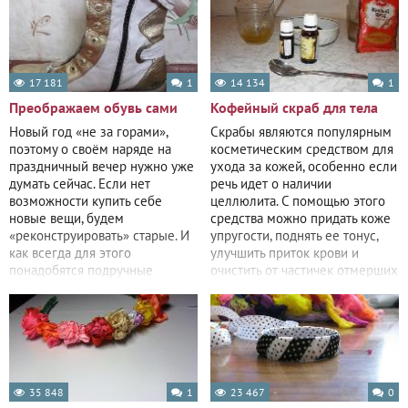
17 181
1
14 134
1
Преображаем обувь сами
Кофейный скраб для тела
Новый год «не за горами»,
Скрабы являются популярным
поэтому о своём наряде на
косметическим средством для
праздничный вечер нужно уже
ухода за кожей, особенно если
думать сейчас. Если нет
речь идет о наличии
возможности купить себе
целлюлита. С помощью этого
новые вещи, будем
средства можно придать коже
«реконструировать» старые. И
упругости, поднять ее тонус,
как всегда для этого
улучшить приток крови и
понадобятся подручные
очистить от частичек отмерших
средства: нитки, иголки,
35 848
1
23 467
0