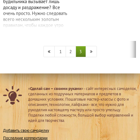
будильника вызывает лишь
досаду и раздражение? Все
очень просто. Нужно следовать
всего нескольким золотым
правилам, чтобы каждое утро
1
2
3
«
Сделай сам – своими руками
» - сайт интересных самоделок,
сделанных из подручных материалов и предметов в
домашних условиях. Пошаговые мастер-классы с фото и
описанием, технологии, лайфхаки - все, что нужно для
рукоделия настоящему мастеру или просто умельцу.
Поделки любой сложности, большой выбор направлений и
идей для творчества.
Добавить свою самоделку
Последние комментарии