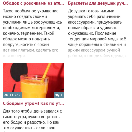
Ободок с розочками из атласных лент
Браслеты для девушек ручной работы
Такое необычное украшение
Девушки готовы часами
можно создать своими
украшать себя различными
усилиями лишь вооружившись
аксессуарами, придумывать
необходимым материалом и,
новые образы и удивлять
конечно, терпением. Такой
окружающих. Последние
ободок можно подарить
тенденции мировой моды всё
подруге, носить с ярким
чаще обращены к стильным и
летним платьем, сделать его
ярким аксессуарам ручной
для дочери.
работы, в тон дизайну одежды.
Сегодня и вам
11 262
1
С бодрым утром! Как по утрам не только встать с постели, но и проснуться?
Для того чтобы день задался с
самого утра, нужно встретить
его бодро и радостно. Но как
это осуществить, если звон