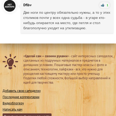
Dflbv
1
Две ноги по центру обязательно нужны, а то у этих
столиков почти у всех одна судьба - в угаре кто-
нибудь опирается на место, где петля и стол
благополучно уходит на утилизацию.
«
Сделай сам – своими руками
» - сайт интересных самоделок,
сделанных из подручных материалов и предметов в
домашних условиях. Пошаговые мастер-классы с фото и
описанием, технологии, лайфхаки - все, что нужно для
рукоделия настоящему мастеру или просто умельцу.
Поделки любой сложности, большой выбор направлений и
идей для творчества.
Добавить свою самоделку
Последние комментарии
Видеоблогеру
Написать нам