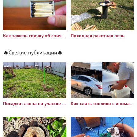
Как зажечь спичку об спичку без чиркаша
Походная ракетная печь
🔥Свежие публикации🔥
Посадка газона на участке с сорняками: опыт и результаты
Как слить топливо с иномарки через горловину бака