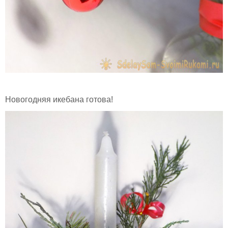
Новогодняя икебана готова!