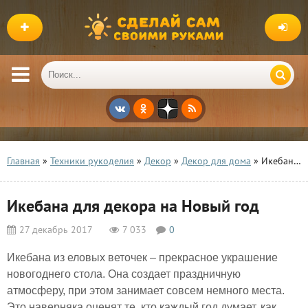
Главная
»
Техники рукоделия
»
Декор
»
Декор для дома
» Икебана для декора на Новый год
Икебана для декора на Новый год
27 декабрь 2017
7 033
0
Икебана из еловых веточек – прекрасное украшение
новогоднего стола. Она создает праздничную
атмосферу, при этом занимает совсем немного места.
Это наверняка оценят те, кто каждый год думает, как