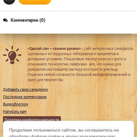
Комментарии (0)
«
Сделай сам – своими руками
» - сайт интересных самоделок,
сделанных из подручных материалов и предметов в
домашних условиях. Пошаговые мастер-классы с фото и
описанием, технологии, лайфхаки - все, что нужно для
рукоделия настоящему мастеру или просто умельцу.
Поделки любой сложности, большой выбор направлений и
идей для творчества.
Добавить свою самоделку
Последние комментарии
Видеоблогеру
Написать нам
Политика конфиденциальности
Продолжая пользоваться сайтом, вы соглашаетесь на
Мы в соц. сетях
обработку файлов cookie и других пользовательских