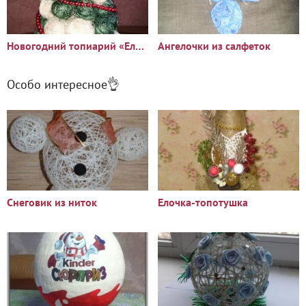
Новогодний топиарий «Елочка»
Ангелочки из салфеток
Особо интересное👌
Снеговик из ниток
Елочка-топотушка