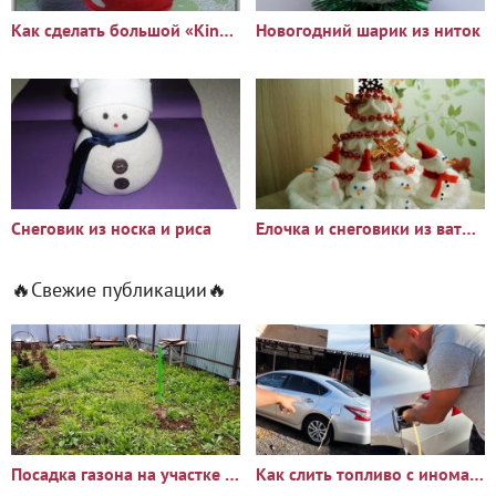
Как сделать большой «Kinder сюрприз»
Новогодний шарик из ниток
Снеговик из носка и риса
Елочка и снеговики из ватных дисков
🔥Свежие публикации🔥
Посадка газона на участке с сорняками: опыт и результаты
Как слить топливо с иномарки через горловину бака