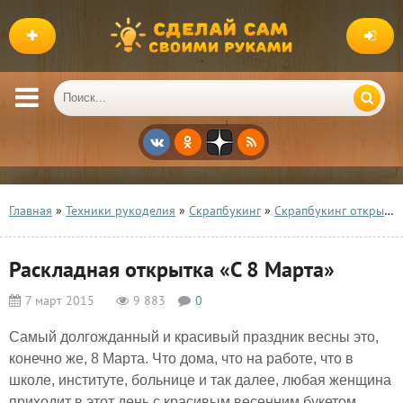
Главная
»
Техники рукоделия
»
Скрапбукинг
»
Скрапбукинг открытки
Раскладная открытка «С 8 Марта»
7 март 2015
9 883
0
Самый долгожданный и красивый праздник весны это,
конечно же, 8 Марта. Что дома, что на работе, что в
школе, институте, больнице и так далее, любая женщина
приходит в этот день с красивым весенним букетом