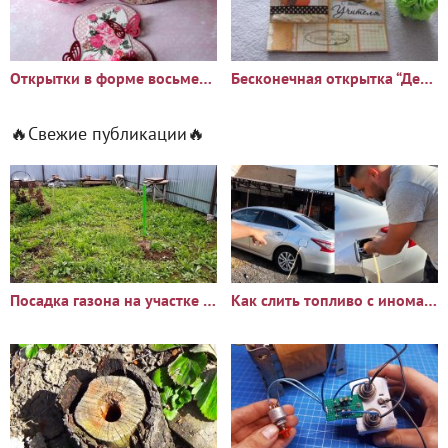
Открытки в форме восьмерки к празднику «8 Марта»
Бесконечная открытка “День Учителя”
🔥Свежие публикации🔥
Посадка газона на участке с сорняками: опыт и результаты
Как слить топливо с иномарки через горловину бака