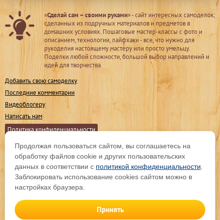
«
Сделай сам – своими руками
» - сайт интересных самоделок,
сделанных из подручных материалов и предметов в
домашних условиях. Пошаговые мастер-классы с фото и
описанием, технологии, лайфхаки - все, что нужно для
рукоделия настоящему мастеру или просто умельцу.
Поделки любой сложности, большой выбор направлений и
идей для творчества.
Добавить свою самоделку
Последние комментарии
Видеоблогеру
Написать нам
Политика конфиденциальности
Продолжая пользоваться сайтом, вы соглашаетесь на
Мы в соц. сетях
обработку файлов cookie и других пользовательских
данных в соответствии с
политикой конфиденциальности
.
Заблокировать использование cookies сайтом можно в
Подпишитесь на обновления
настройках браузера.
Принять
© sdelaysam-svoimirukami.ru, 2009 -
2026